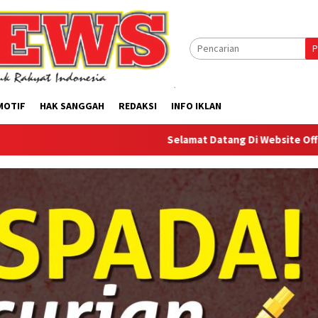
P
MOTIF
HAK SANGGAH
REDAKSI
INFO IKLAN
Selamat Datang Di Website Offilical PI-News O