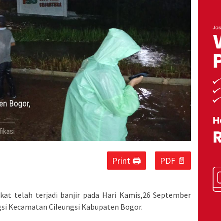
Print 🖨
PDF 📄
kat telah terjadi banjir pada Hari Kamis,26 September
gsi Kecamatan Cileungsi Kabupaten Bogor.