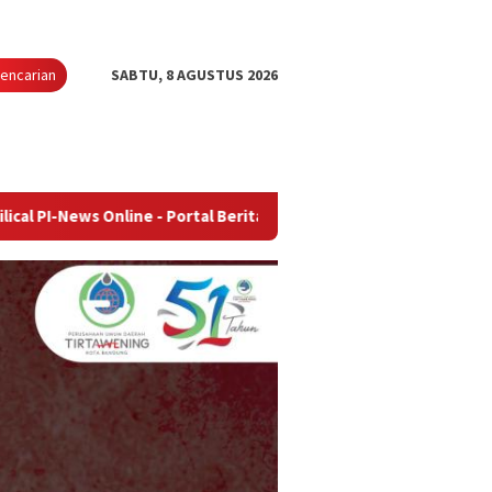
encarian
SABTU, 8 AGUSTUS 2026
nline - Portal Berita Terupdate & Terpercaya