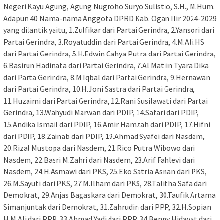
Negeri Kayu Agung, Agung Nugroho Suryo Sulistio, S.H., M.Hum.
Adapun 40 Nama-nama Anggota DPRD Kab. Ogan Ilir 2024-2029
yang dilantik yaitu, 1.Zulfikar dari Partai Gerindra, 2.Yansori dari
Partai Gerindra, 3.Royatuddin dari Partai Gerindra, 4.M.Ali.HS
dari Partai Gerindra, 5.H.Edwin Cahya Putra dari Partai Gerindra,
6.Basirun Hadinata dari Partai Gerindra, 7.Al Matiin Tyara Dika
dari Parta Gerindra, 8.M.Iqbal dari Partai Gerindra, 9.Hernawan
dari Partai Gerindra, 10.H.Joni Sastra dari Partai Gerindra,
11.Huzaimi dari Partai Gerindra, 12.Rani Susilawati dari Partai
Gerindra, 13.Wahyudi Marwan dari PDIP, 14.Safari dari PDIP,
15.Andika Ismail dari PDIP, 16.Amir Hamzah dari PDIP, 17.Hifni
dari PDIP, 18.Zainab dari PDIP, 19.Ahmad Syafei dari Nasdem,
20.Rizal Mustopa dari Nasdem, 21.Rico Putra Wibowo dari
Nasdem, 22.Basri M.Zahri dari Nasdem, 23.Arif Fahlevi dari
Nasdem, 24.H.Asmawi dari PKS, 25.Eko Satria Asnan dari PKS,
26.M.Sayuti dari PKS, 27.M.Ilham dari PKS, 28.Talitha Safa dari
Demokrat, 29.Anjas Bagaskara dari Demokrat, 30.Taufik Artama
Simanjuntak dari Demokrat, 31.Zahrudin dari PPP, 32.H.Sopian
H.M.Ali dari PPP, 33.Ahmad Yadi dari PPP, 34.Benny Hidayat dari