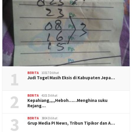
1
BERITA
10317 Dilihat
Judi Togel Masih Eksis di Kabupaten Jepa…
2
BERITA
4101 Dilihat
Kepahiang,,,,Heboh……Menghina suku
Rejang…
3
BERITA
3804 Dilihat
Grup Media PI News, Tribun Tipikor dan A…