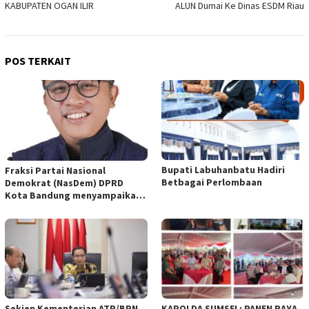
KABUPATEN OGAN ILIR
ALUN Dumai Ke Dinas ESDM Riau
POS TERKAIT
Bupati Labuhanbatu Hadiri
Fraksi Partai Nasional
Betbagai Perlombaan
Demokrat (NasDem) DPRD
Kota Bandung menyampaikan
pandangan umum terhadap
empat Rancangan Peraturan
Daerah (Raperda) yang
diajukan Pemerintah Kota
Bandung
Sekjen Kementerian ATR/BPN
KAPOLDA SUMSEL: PANEN RAYA