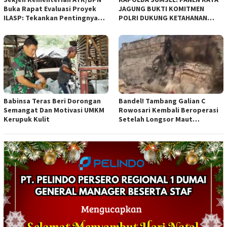
Buka Rapat Evaluasi Proyek
JAGUNG BUKTI KOMITMEN
ILASP: Tekankan Pentingnya
POLRI DUKUNG KETAHANAN
Efisiensi dan Akuntabilitas
PANGAN NASIONAL
Anggaran
Babinsa Teras Beri Dorongan
Bandel! Tambang Galian C
Semangat Dan Motivasi UMKM
Rowosari Kembali Beroperasi
Kerupuk Kulit
Setelah Longsor Maut
Tewaskan Satu Orang