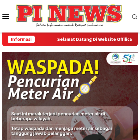
Loncat
ke
Menu
konten
Mobile
Informasi
Selamat Datang Di Website Offilical PI-New