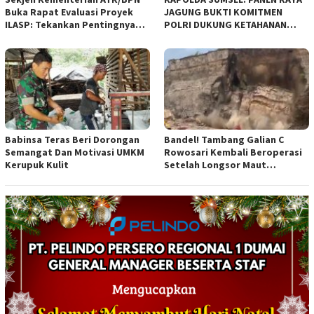
Buka Rapat Evaluasi Proyek
JAGUNG BUKTI KOMITMEN
ILASP: Tekankan Pentingnya
POLRI DUKUNG KETAHANAN
Efisiensi dan Akuntabilitas
PANGAN NASIONAL
Anggaran
Babinsa Teras Beri Dorongan
Bandel! Tambang Galian C
Semangat Dan Motivasi UMKM
Rowosari Kembali Beroperasi
Kerupuk Kulit
Setelah Longsor Maut
Tewaskan Satu Orang