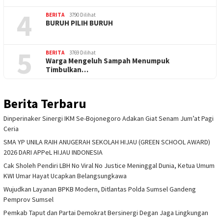
4
BERITA
3790 Dilihat
BURUH PILIH BURUH
5
BERITA
3769 Dilihat
Warga Mengeluh Sampah Menumpuk
Timbulkan…
Berita Terbaru
Dinperinaker Sinergi IKM Se-Bojonegoro Adakan Giat Senam Jum’at Pagi
Ceria
SMA YP UNILA RAIH ANUGERAH SEKOLAH HIJAU (GREEN SCHOOL AWARD)
2026 DARI APPeL HIJAU INDONESIA
Cak Sholeh Pendiri LBH No Viral No Justice Meninggal Dunia, Ketua Umum
KWI Umar Hayat Ucapkan Belangsungkawa
Wujudkan Layanan BPKB Modern, Ditlantas Polda Sumsel Gandeng
Pemprov Sumsel
Pemkab Taput dan Partai Demokrat Bersinergi Degan Jaga Lingkungan