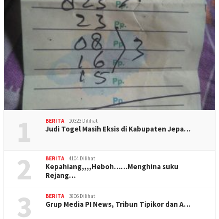
1
BERITA
10323 Dilihat
Judi Togel Masih Eksis di Kabupaten Jepa…
2
BERITA
4104 Dilihat
Kepahiang,,,,Heboh……Menghina suku
Rejang…
3
BERITA
3806 Dilihat
Grup Media PI News, Tribun Tipikor dan A…