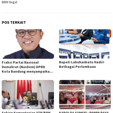
BBM Ilegal
POS TERKAIT
Bupati Labuhanbatu Hadiri
Fraksi Partai Nasional
Betbagai Perlombaan
Demokrat (NasDem) DPRD
Kota Bandung menyampaikan
pandangan umum terhadap
empat Rancangan Peraturan
Daerah (Raperda) yang
diajukan Pemerintah Kota
Bandung
Sekjen Kementerian ATR/BPN
KAPOLDA SUMSEL: PANEN RAYA