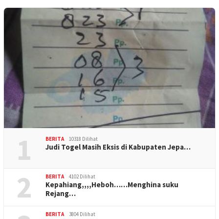
1
BERITA
10318 Dilihat
Judi Togel Masih Eksis di Kabupaten Jepa…
2
BERITA
4102 Dilihat
Kepahiang,,,,Heboh……Menghina suku
Rejang…
BERITA
3804 Dilihat