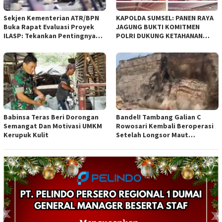
Sekjen Kementerian ATR/BPN
KAPOLDA SUMSEL: PANEN RAYA
Buka Rapat Evaluasi Proyek
JAGUNG BUKTI KOMITMEN
ILASP: Tekankan Pentingnya
POLRI DUKUNG KETAHANAN
Efisiensi dan Akuntabilitas
PANGAN NASIONAL
Anggaran
Babinsa Teras Beri Dorongan
Bandel! Tambang Galian C
Semangat Dan Motivasi UMKM
Rowosari Kembali Beroperasi
Kerupuk Kulit
Setelah Longsor Maut
Tewaskan Satu Orang