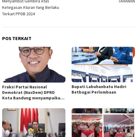
Menyambut Gembira Atas
TAHANAN
Ketegasan Aturan Yang Berlaku
Terkait PPDB 2024
POS TERKAIT
Bupati Labuhanbatu Hadiri
Fraksi Partai Nasional
Betbagai Perlombaan
Demokrat (NasDem) DPRD
Kota Bandung menyampaikan
pandangan umum terhadap
empat Rancangan Peraturan
Daerah (Raperda) yang
diajukan Pemerintah Kota
Bandung