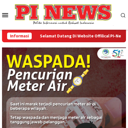
Loncat
ke
Menu
konten
Mobile
Informasi
Selamat Datang Di Website Offilical PI-News Onli