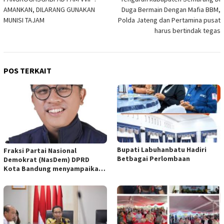
AMANKAN, DILARANG GUNAKAN
Duga Bermain Dengan Mafia BBM,
MUNISI TAJAM
Polda Jateng dan Pertamina pusat
harus bertindak tegas
POS TERKAIT
Bupati Labuhanbatu Hadiri
Fraksi Partai Nasional
Betbagai Perlombaan
Demokrat (NasDem) DPRD
Kota Bandung menyampaikan
pandangan umum terhadap
empat Rancangan Peraturan
Daerah (Raperda) yang
diajukan Pemerintah Kota
Bandung