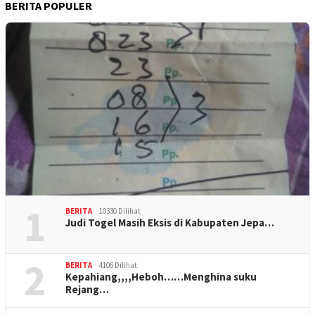
BERITA POPULER
1
BERITA
10330 Dilihat
Judi Togel Masih Eksis di Kabupaten Jepa…
2
BERITA
4106 Dilihat
Kepahiang,,,,Heboh……Menghina suku
Rejang…