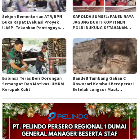
Sekjen Kementerian ATR/BPN
KAPOLDA SUMSEL: PANEN RAYA
Buka Rapat Evaluasi Proyek
JAGUNG BUKTI KOMITMEN
ILASP: Tekankan Pentingnya
POLRI DUKUNG KETAHANAN
Efisiensi dan Akuntabilitas
PANGAN NASIONAL
Anggaran
Babinsa Teras Beri Dorongan
Bandel! Tambang Galian C
Semangat Dan Motivasi UMKM
Rowosari Kembali Beroperasi
Kerupuk Kulit
Setelah Longsor Maut
Tewaskan Satu Orang