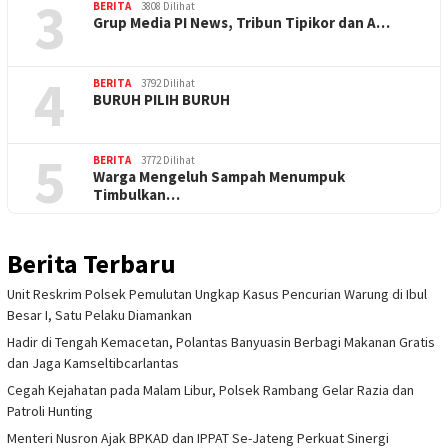
3
BERITA
3808 Dilihat
Grup Media PI News, Tribun Tipikor dan A…
4
BERITA
3792 Dilihat
BURUH PILIH BURUH
5
BERITA
3772 Dilihat
Warga Mengeluh Sampah Menumpuk
Timbulkan…
Berita Terbaru
Unit Reskrim Polsek Pemulutan Ungkap Kasus Pencurian Warung di Ibul
Besar I, Satu Pelaku Diamankan
Hadir di Tengah Kemacetan, Polantas Banyuasin Berbagi Makanan Gratis
dan Jaga Kamseltibcarlantas
Cegah Kejahatan pada Malam Libur, Polsek Rambang Gelar Razia dan
Patroli Hunting
Menteri Nusron Ajak BPKAD dan IPPAT Se-Jateng Perkuat Sinergi