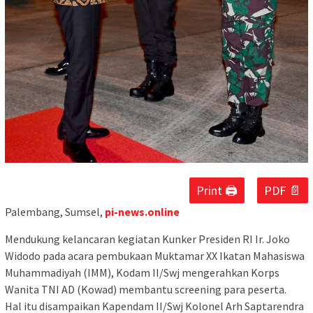
Print 🖨
PDF 📄
Palembang, Sumsel,
pi-news.online
Mendukung kelancaran kegiatan Kunker Presiden RI Ir. Joko
Widodo pada acara pembukaan Muktamar XX Ikatan Mahasiswa
Muhammadiyah (IMM), Kodam II/Swj mengerahkan Korps
Wanita TNI AD (Kowad) membantu screening para peserta.
Hal itu disampaikan Kapendam II/Swj Kolonel Arh Saptarendra