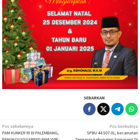
SEBARKAN
Navigasi
Pos sebelumnya
Pos berikutnya
PAM KUNKER RI DI PALEMBANG,
SPBU 44.507.01, kecamatan
pos
PANGKOGASGABPAD PAM VVIP :
Tengaran kabupaten Semarang Di