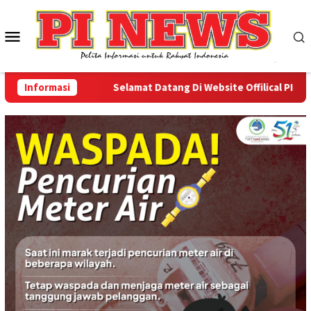
Loncat
ke
Menu
konten
Mobile
Informasi
Selamat Datang Di Website Offilical PI-News O