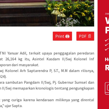
Print 🖨
PDF 📄
NI Yanuar Adil, terkait upaya penggagalan peredaran
at 26,164 kg itu, Asintel Kasdam II/Swj Kolonel Inf
aporan dari masyarakat.
j Kolonel Arh Saptarendra P, S.T., M.M dalam rilisnya,
24).
ra sambutan Pangdam II/Swj, Pj. Gubernur Sumsel dan
m II/Swj memaparkan kronologis tentang pengungkapan
t yang curiga karena kendaraan miliknya yang dirental
,” ujar Sapta.