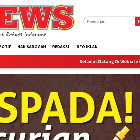
MOTIF
HAK SANGGAH
REDAKSI
INFO IKLAN
Selamat Datang Di Website Offilical PI-News