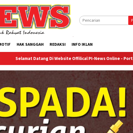
MOTIF
HAK SANGGAH
REDAKSI
INFO IKLAN
 Datang Di Website Offilical PI-News Online - Portal Berita Teru