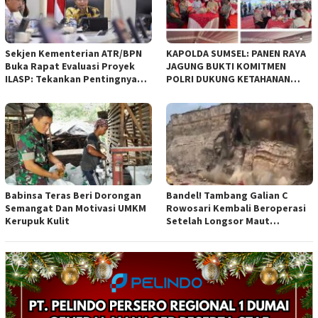
Bandung
Sekjen Kementerian ATR/BPN
KAPOLDA SUMSEL: PANEN RAYA
Buka Rapat Evaluasi Proyek
JAGUNG BUKTI KOMITMEN
ILASP: Tekankan Pentingnya
POLRI DUKUNG KETAHANAN
Efisiensi dan Akuntabilitas
PANGAN NASIONAL
Anggaran
Babinsa Teras Beri Dorongan
Bandel! Tambang Galian C
Semangat Dan Motivasi UMKM
Rowosari Kembali Beroperasi
Kerupuk Kulit
Setelah Longsor Maut
Tewaskan Satu Orang