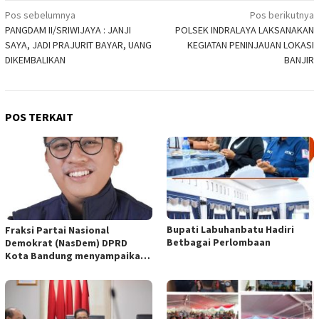
Navigasi
Pos sebelumnya
Pos berikutnya
PANGDAM II/SRIWIJAYA : JANJI
POLSEK INDRALAYA LAKSANAKAN
pos
SAYA, JADI PRAJURIT BAYAR, UANG
KEGIATAN PENINJAUAN LOKASI
DIKEMBALIKAN
BANJIR
POS TERKAIT
Bupati Labuhanbatu Hadiri
Fraksi Partai Nasional
Betbagai Perlombaan
Demokrat (NasDem) DPRD
Kota Bandung menyampaikan
pandangan umum terhadap
empat Rancangan Peraturan
Daerah (Raperda) yang
diajukan Pemerintah Kota