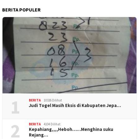
BERITA POPULER
1
BERITA
10326 Dilihat
Judi Togel Masih Eksis di Kabupaten Jepa…
2
BERITA
4104 Dilihat
Kepahiang,,,,Heboh……Menghina suku
Rejang…