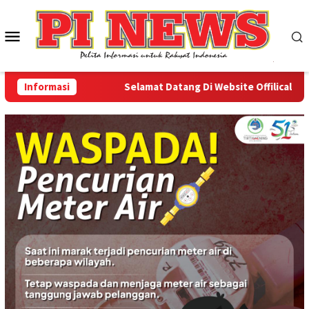
Loncat
ke
Menu
konten
Mobile
Informasi
Selamat Datang Di Website Offilical PI-New