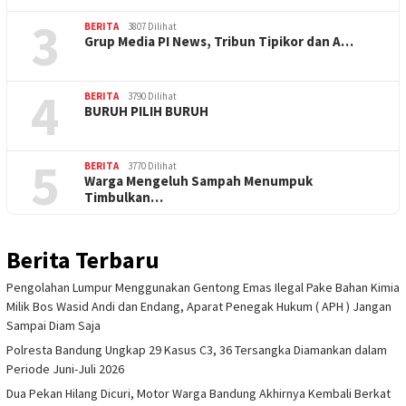
3
BERITA
3807 Dilihat
Grup Media PI News, Tribun Tipikor dan A…
4
BERITA
3790 Dilihat
BURUH PILIH BURUH
5
BERITA
3770 Dilihat
Warga Mengeluh Sampah Menumpuk
Timbulkan…
Berita Terbaru
Pengolahan Lumpur Menggunakan Gentong Emas Ilegal Pake Bahan Kimia
Milik Bos Wasid Andi dan Endang, Aparat Penegak Hukum ( APH ) Jangan
Sampai Diam Saja
Polresta Bandung Ungkap 29 Kasus C3, 36 Tersangka Diamankan dalam
Periode Juni-Juli 2026
Dua Pekan Hilang Dicuri, Motor Warga Bandung Akhirnya Kembali Berkat