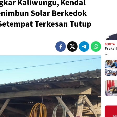
ngkar Kaliwungu, Kendal
enimbun Solar Berkedok
Setempat Terkesan Tutup
BERITA
Fraksi
…