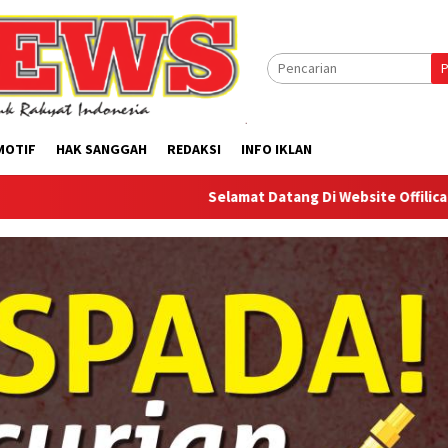
P
MOTIF
HAK SANGGAH
REDAKSI
INFO IKLAN
Selamat Datang Di Website Offilical PI-News Onlin