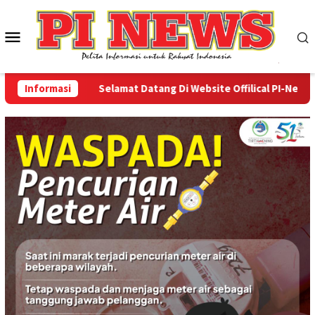
Loncat
ke
Menu
konten
Mobile
Informasi
Selamat Datang Di Website Offilical PI-News Onlin