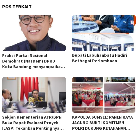
POS TERKAIT
Bupati Labuhanbatu Hadiri
Fraksi Partai Nasional
Betbagai Perlombaan
Demokrat (NasDem) DPRD
Kota Bandung menyampaikan
pandangan umum terhadap
empat Rancangan Peraturan
Daerah (Raperda) yang
diajukan Pemerintah Kota
Bandung
Sekjen Kementerian ATR/BPN
KAPOLDA SUMSEL: PANEN RAYA
Buka Rapat Evaluasi Proyek
JAGUNG BUKTI KOMITMEN
ILASP: Tekankan Pentingnya
POLRI DUKUNG KETAHANAN
Efisiensi dan Akuntabilitas
PANGAN NASIONAL