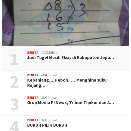
1
BERITA
10326 Dilihat
Judi Togel Masih Eksis di Kabupaten Jepa…
2
BERITA
4104 Dilihat
Kepahiang,,,,Heboh……Menghina suku
Rejang…
3
BERITA
3807 Dilihat
Grup Media PI News, Tribun Tipikor dan A…
4
BERITA
3790 Dilihat
BURUH PILIH BURUH