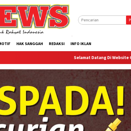
P
MOTIF
HAK SANGGAH
REDAKSI
INFO IKLAN
Selamat Datang Di Website Offilical PI-New