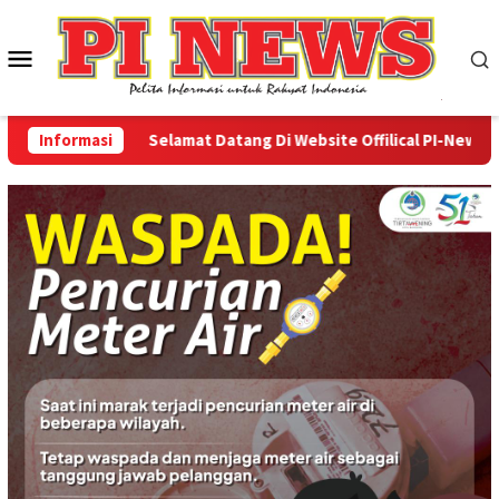
Loncat
ke
Menu
konten
Mobile
Informasi
Selamat Datang Di Website Offilical PI-News Onlin