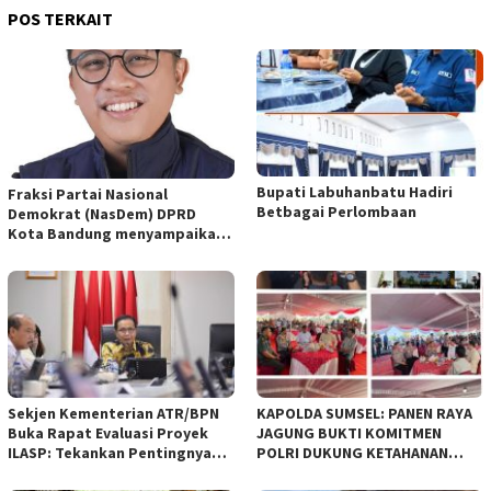
POS TERKAIT
Bupati Labuhanbatu Hadiri
Fraksi Partai Nasional
Betbagai Perlombaan
Demokrat (NasDem) DPRD
Kota Bandung menyampaikan
pandangan umum terhadap
empat Rancangan Peraturan
Daerah (Raperda) yang
diajukan Pemerintah Kota
Bandung
Sekjen Kementerian ATR/BPN
KAPOLDA SUMSEL: PANEN RAYA
Buka Rapat Evaluasi Proyek
JAGUNG BUKTI KOMITMEN
ILASP: Tekankan Pentingnya
POLRI DUKUNG KETAHANAN
Efisiensi dan Akuntabilitas
PANGAN NASIONAL