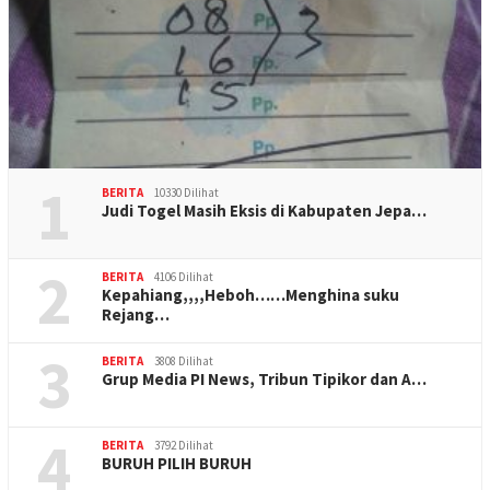
1
BERITA
10330 Dilihat
Judi Togel Masih Eksis di Kabupaten Jepa…
2
BERITA
4106 Dilihat
Kepahiang,,,,Heboh……Menghina suku
Rejang…
3
BERITA
3808 Dilihat
Grup Media PI News, Tribun Tipikor dan A…
4
BERITA
3792 Dilihat
BURUH PILIH BURUH