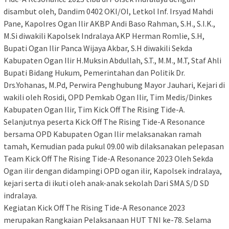
disambut oleh, Dandim 0402 OKI/OI, Letkol Inf. Irsyad Mahdi
Pane, Kapolres Ogan Ilir AKBP Andi Baso Rahman, S.H., S.I.K.,
M.Si diwakili Kapolsek Indralaya AKP Herman Romlie, S.H,
Bupati Ogan Ilir Panca Wijaya Akbar, S.H diwakili Sekda
Kabupaten Ogan Ilir H.Muksin Abdullah, S.T., M.M., M.T, Staf Ahli
Bupati Bidang Hukum, Pemerintahan dan Politik Dr.
Drs.Yohanas, M.Pd, Perwira Penghubung Mayor Jauhari, Kejari di
wakili oleh Rosidi, OPD Pemkab Ogan Ilir, Tim Medis/Dinkes
Kabupaten Ogan Ilir, Tim Kick Off The Rising Tide-A.
Selanjutnya peserta Kick Off The Rising Tide-A Resonance
bersama OPD Kabupaten Ogan Ilir melaksanakan ramah
tamah, Kemudian pada pukul 09.00 wib dilaksanakan pelepasan
Team Kick Off The Rising Tide-A Resonance 2023 Oleh Sekda
Ogan ilir dengan didampingi OPD ogan ilir, Kapolsek indralaya,
kejari serta di ikuti oleh anak-anak sekolah Dari SMA S/D SD
indralaya.
Kegiatan Kick Off The Rising Tide-A Resonance 2023
merupakan Rangkaian Pelaksanaan HUT TNI ke-78. Selama