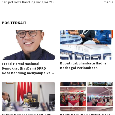
hari jadi kota Bandung yang ke 213
media
POS TERKAIT
Bupati Labuhanbatu Hadiri
Fraksi Partai Nasional
Betbagai Perlombaan
Demokrat (NasDem) DPRD
Kota Bandung menyampaikan
pandangan umum terhadap
empat Rancangan Peraturan
Daerah (Raperda) yang
diajukan Pemerintah Kota
Bandung
Sekjen Kementerian ATR/BPN
KAPOLDA SUMSEL: PANEN RAYA