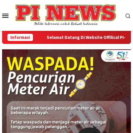
Loncat
ke
Menu
konten
Mobile
Informasi
Selamat Datang Di Website Offilical PI-News O