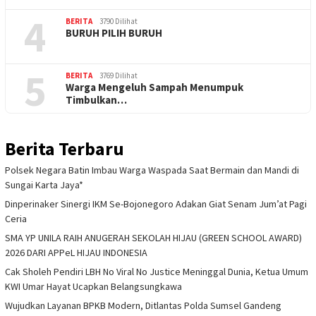
4
BERITA
3790 Dilihat
BURUH PILIH BURUH
5
BERITA
3769 Dilihat
Warga Mengeluh Sampah Menumpuk
Timbulkan…
Berita Terbaru
Polsek Negara Batin Imbau Warga Waspada Saat Bermain dan Mandi di
Sungai Karta Jaya*
Dinperinaker Sinergi IKM Se-Bojonegoro Adakan Giat Senam Jum’at Pagi
Ceria
SMA YP UNILA RAIH ANUGERAH SEKOLAH HIJAU (GREEN SCHOOL AWARD)
2026 DARI APPeL HIJAU INDONESIA
Cak Sholeh Pendiri LBH No Viral No Justice Meninggal Dunia, Ketua Umum
KWI Umar Hayat Ucapkan Belangsungkawa
Wujudkan Layanan BPKB Modern, Ditlantas Polda Sumsel Gandeng