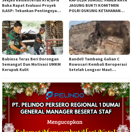
Buka Rapat Evaluasi Proyek
JAGUNG BUKTI KOMITMEN
ILASP: Tekankan Pentingnya
POLRI DUKUNG KETAHANAN
Efisiensi dan Akuntabilitas
PANGAN NASIONAL
Anggaran
Babinsa Teras Beri Dorongan
Bandel! Tambang Galian C
Semangat Dan Motivasi UMKM
Rowosari Kembali Beroperasi
Kerupuk Kulit
Setelah Longsor Maut
Tewaskan Satu Orang