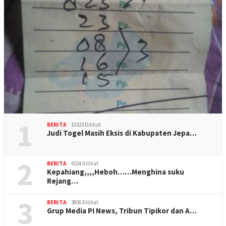
1
BERITA
10323 Dilihat
Judi Togel Masih Eksis di Kabupaten Jepa…
2
BERITA
4104 Dilihat
Kepahiang,,,,Heboh……Menghina suku
Rejang…
3
BERITA
3806 Dilihat
Grup Media PI News, Tribun Tipikor dan A…