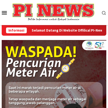
Loncat
ke
Menu
konten
Mobile
Informasi
Selamat Datang Di Website Offilical PI-News Onlin