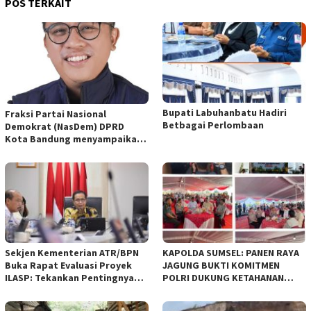
POS TERKAIT
Bupati Labuhanbatu Hadiri
Fraksi Partai Nasional
Betbagai Perlombaan
Demokrat (NasDem) DPRD
Kota Bandung menyampaikan
pandangan umum terhadap
empat Rancangan Peraturan
Daerah (Raperda) yang
diajukan Pemerintah Kota
Bandung
Sekjen Kementerian ATR/BPN
KAPOLDA SUMSEL: PANEN RAYA
Buka Rapat Evaluasi Proyek
JAGUNG BUKTI KOMITMEN
ILASP: Tekankan Pentingnya
POLRI DUKUNG KETAHANAN
Efisiensi dan Akuntabilitas
PANGAN NASIONAL
Anggaran