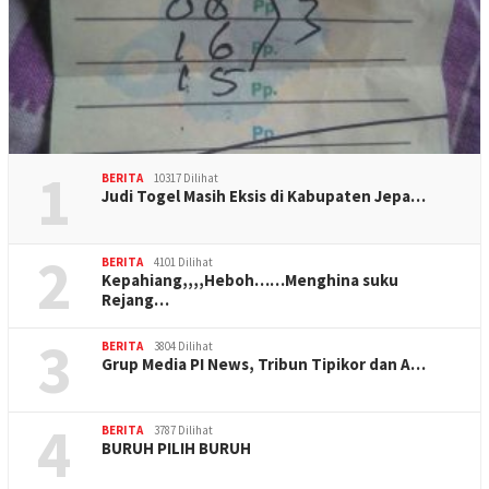
1
BERITA
10317 Dilihat
Judi Togel Masih Eksis di Kabupaten Jepa…
2
BERITA
4101 Dilihat
Kepahiang,,,,Heboh……Menghina suku
Rejang…
3
BERITA
3804 Dilihat
Grup Media PI News, Tribun Tipikor dan A…
4
BERITA
3787 Dilihat
BURUH PILIH BURUH