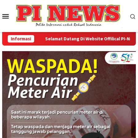
Loncat
ke
Menu
konten
Mobile
Informasi
Selamat Datang Di Website Offilical PI-News Onli