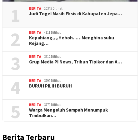
1
BERITA
10345 Dilihat
Judi Togel Masih Eksis di Kabupaten Jepa…
2
BERITA
4111 Dilihat
Kepahiang,,,,Heboh……Menghina suku
Rejang…
3
BERITA
3812 Dilihat
Grup Media PI News, Tribun Tipikor dan A…
4
BERITA
3799 Dilihat
BURUH PILIH BURUH
5
BERITA
3779 Dilihat
Warga Mengeluh Sampah Menumpuk
Timbulkan…
Berita Terbaru