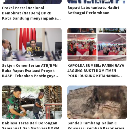
Bupati Labuhanbatu Hadiri
Fraksi Partai Nasional
Betbagai Perlombaan
Demokrat (NasDem) DPRD
Kota Bandung menyampaikan
pandangan umum terhadap
empat Rancangan Peraturan
Daerah (Raperda) yang
diajukan Pemerintah Kota
Bandung
Sekjen Kementerian ATR/BPN
KAPOLDA SUMSEL: PANEN RAYA
Buka Rapat Evaluasi Proyek
JAGUNG BUKTI KOMITMEN
ILASP: Tekankan Pentingnya
POLRI DUKUNG KETAHANAN
Efisiensi dan Akuntabilitas
PANGAN NASIONAL
Anggaran
Babinsa Teras Beri Dorongan
Bandel! Tambang Galian C
Semangat Dan Motivasi UMKM
Rowosari Kembali Beroperasi