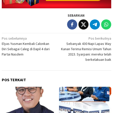
SEBARKAN
Navigasi
Pos sebelumnya
Pos berikutnya
Elyas Yusman Kembali Calonkan
Sebanyak 430 Napi Lapas Way
pos
Diri Sebagai Caleg di Dapil 4 dari
Kanan Terima Remisi Umum Tahun
Partai Nasdem
2023. Syarpani: mereka telah
berkelakuan baik
POS TERKAIT