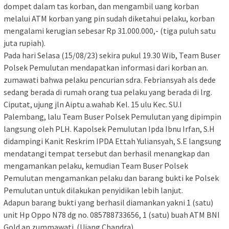
dompet dalam tas korban, dan mengambil uang korban
melalui ATM korban yang pin sudah diketahui pelaku, korban
mengalami kerugian sebesar Rp 31.000.000,- (tiga puluh satu
juta rupiah).
Pada hari Selasa (15/08/23) sekira pukul 19.30 Wib, Team Buser
Polsek Pemulutan mendapatkan informasi dari korban an.
zumawati bahwa pelaku pencurian sdra. Febriansyah als dede
sedang berada di rumah orang tua pelaku yang berada di lrg.
Ciputat, ujung jln Aiptu a.wahab Kel. 15 ulu Kec. SU.I
Palembang, lalu Team Buser Polsek Pemulutan yang dipimpin
langsung oleh PLH. Kapolsek Pemulutan Ipda Ibnu Irfan, S.H
didampingi Kanit Reskrim IPDA Ettah Yuliansyah, S.E langsung
mendatangi tempat tersebut dan berhasil menangkap dan
mengamankan pelaku, kemudian Team Buser Polsek
Pemulutan mengamankan pelaku dan barang bukti ke Polsek
Pemulutan untuk dilakukan penyidikan lebih lanjut.
Adapun barang bukti yang berhasil diamankan yakni 1 (satu)
unit Hp Oppo N78 dg no. 085788733656, 1 (satu) buah ATM BNI
Gold an.zummawati. (Ujang Chandra)