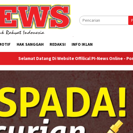
MOTIF
HAK SANGGAH
REDAKSI
INFO IKLAN
t Datang Di Website Offilical PI-News Online - Portal Berita Te