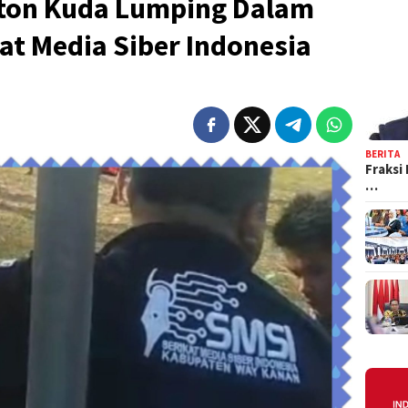
ton Kuda Lumping Dalam
t Media Siber Indonesia
BERITA
Fraksi
…