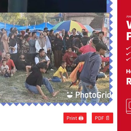
Print 🖨
PDF 📄