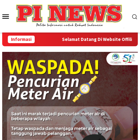
Loncat
ke
Menu
konten
Mobile
Informasi
Selamat Datang Di Website Offilical PI-N