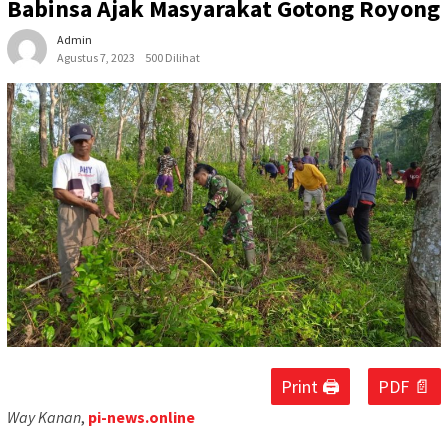
Babinsa Ajak Masyarakat Gotong Royong
Admin
Agustus 7, 2023
500 Dilihat
Print 🖨
PDF 📄
Way Kanan
,
pi-news.online