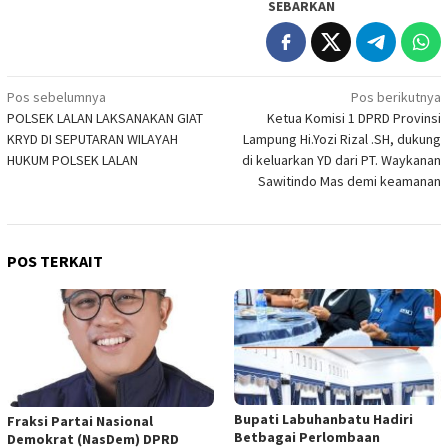
SEBARKAN
Navigasi
Pos sebelumnya
Pos berikutnya
POLSEK LALAN LAKSANAKAN GIAT
Ketua Komisi 1 DPRD Provinsi
pos
KRYD DI SEPUTARAN WILAYAH
Lampung Hi.Yozi Rizal .SH, dukung
HUKUM POLSEK LALAN
di keluarkan YD dari PT. Waykanan
Sawitindo Mas demi keamanan
POS TERKAIT
Bupati Labuhanbatu Hadiri
Fraksi Partai Nasional
Betbagai Perlombaan
Demokrat (NasDem) DPRD