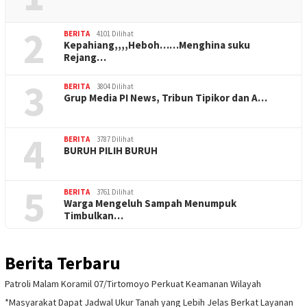
2
BERITA
4101 Dilihat
Kepahiang,,,,Heboh……Menghina suku
Rejang…
3
BERITA
3804 Dilihat
Grup Media PI News, Tribun Tipikor dan A…
4
BERITA
3787 Dilihat
BURUH PILIH BURUH
5
BERITA
3761 Dilihat
Warga Mengeluh Sampah Menumpuk
Timbulkan…
Berita Terbaru
Patroli Malam Koramil 07/Tirtomoyo Perkuat Keamanan Wilayah
*Masyarakat Dapat Jadwal Ukur Tanah yang Lebih Jelas Berkat Layanan