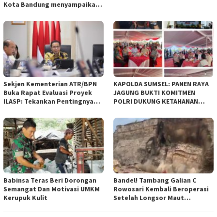
Kota Bandung menyampaikan
pandangan umum terhadap
empat Rancangan Peraturan
Daerah (Raperda) yang
diajukan Pemerintah Kota
Bandung
Sekjen Kementerian ATR/BPN
KAPOLDA SUMSEL: PANEN RAYA
Buka Rapat Evaluasi Proyek
JAGUNG BUKTI KOMITMEN
ILASP: Tekankan Pentingnya
POLRI DUKUNG KETAHANAN
Efisiensi dan Akuntabilitas
PANGAN NASIONAL
Anggaran
Babinsa Teras Beri Dorongan
Bandel! Tambang Galian C
Semangat Dan Motivasi UMKM
Rowosari Kembali Beroperasi
Kerupuk Kulit
Setelah Longsor Maut
Tewaskan Satu Orang