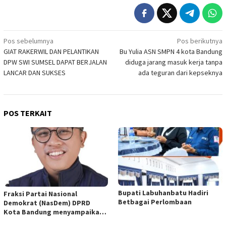
Navigasi
Pos sebelumnya
Pos berikutnya
GIAT RAKERWIL DAN PELANTIKAN
Bu Yulia ASN SMPN 4 kota Bandung
pos
DPW SWI SUMSEL DAPAT BERJALAN
diduga jarang masuk kerja tanpa
LANCAR DAN SUKSES
ada teguran dari kepseknya
POS TERKAIT
Bupati Labuhanbatu Hadiri
Fraksi Partai Nasional
Betbagai Perlombaan
Demokrat (NasDem) DPRD
Kota Bandung menyampaikan
pandangan umum terhadap