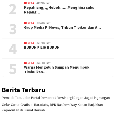
2
BERITA
4102 Dilihat
Kepahiang,,,,Heboh……Menghina suku
Rejang…
3
BERITA
3804 Dilihat
Grup Media PI News, Tribun Tipikor dan A…
4
BERITA
3787 Dilihat
BURUH PILIH BURUH
5
BERITA
3761 Dilihat
Warga Mengeluh Sampah Menumpuk
Timbulkan…
Berita Terbaru
Pemkab Taput dan Partai Demokrat Bersinergi Degan Jaga Lingkungan
Gelar Cukur Gratis di Baradatu, DPD NasDem Way Kanan Tunjukkan
Kepedulian di Jumat Berkah