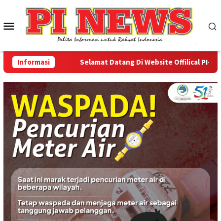
Loncat
ke
Menu
konten
Mobile
Informasi
Selamat Datang Di Website Offilical PI-News 