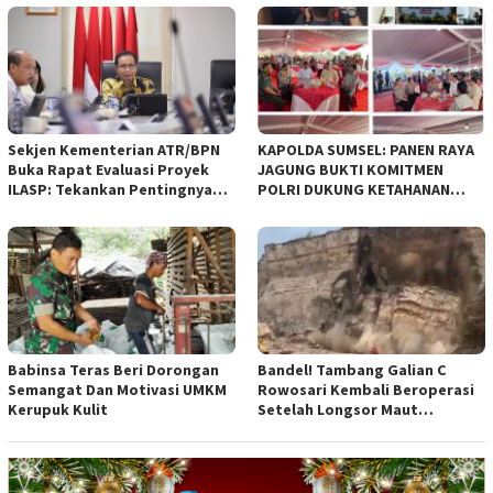
empat Rancangan Peraturan
Daerah (Raperda) yang
diajukan Pemerintah Kota
Bandung
Sekjen Kementerian ATR/BPN
KAPOLDA SUMSEL: PANEN RAYA
Buka Rapat Evaluasi Proyek
JAGUNG BUKTI KOMITMEN
ILASP: Tekankan Pentingnya
POLRI DUKUNG KETAHANAN
Efisiensi dan Akuntabilitas
PANGAN NASIONAL
Anggaran
Babinsa Teras Beri Dorongan
Bandel! Tambang Galian C
Semangat Dan Motivasi UMKM
Rowosari Kembali Beroperasi
Kerupuk Kulit
Setelah Longsor Maut
Tewaskan Satu Orang