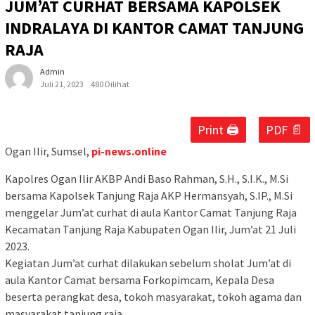
JUM’AT CURHAT BERSAMA KAPOLSEK
INDRALAYA DI KANTOR CAMAT TANJUNG
RAJA
Admin
Juli 21, 2023
480 Dilihat
Print 🖨
PDF 📄
Ogan Ilir, Sumsel,
pi-news.online
Kapolres Ogan Ilir AKBP Andi Baso Rahman, S.H., S.I.K., M.Si
bersama Kapolsek Tanjung Raja AKP Hermansyah, S.IP., M.Si
menggelar Jum’at curhat di aula Kantor Camat Tanjung Raja
Kecamatan Tanjung Raja Kabupaten Ogan Ilir, Jum’at 21 Juli
2023.
Kegiatan Jum’at curhat dilakukan sebelum sholat Jum’at di
aula Kantor Camat bersama Forkopimcam, Kepala Desa
beserta perangkat desa, tokoh masyarakat, tokoh agama dan
masyarakat tanjung raja.