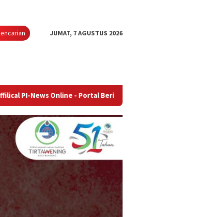
encarian
JUMAT, 7 AGUSTUS 2026
ws Online - Portal Berita Terupdate & Terpercaya