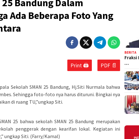
 25 Bandung Dalam
ga Ada Beberapa Foto Yang
ntara
BERITA
Fraksi
…
Print 🖨
PDF 📄
pala Sekolah SMAN 25 Bandung, Hj.Siti Nurmala bahwa
embes. Sehingga foto-foto nya harus dituruni. Bingkai nya
ikan di ruang TU,”ungkap Siti.
ek SMAN 25 bahwa sekolah SMAN 25 Bandung merupakan
ekolah penggerak dengan kearifan lokal. Kegiatan ini
” ungkap Siti. (Farry/Kamal)