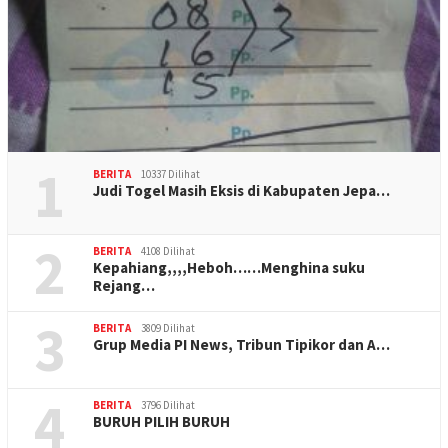
1
BERITA
10337 Dilihat
Judi Togel Masih Eksis di Kabupaten Jepa…
2
BERITA
4108 Dilihat
Kepahiang,,,,Heboh……Menghina suku
Rejang…
3
BERITA
3809 Dilihat
Grup Media PI News, Tribun Tipikor dan A…
4
BERITA
3796 Dilihat
BURUH PILIH BURUH