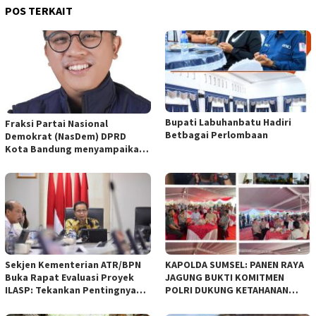
POS TERKAIT
Bupati Labuhanbatu Hadiri
Fraksi Partai Nasional
Betbagai Perlombaan
Demokrat (NasDem) DPRD
Kota Bandung menyampaikan
pandangan umum terhadap
empat Rancangan Peraturan
Daerah (Raperda) yang
diajukan Pemerintah Kota
Bandung
Sekjen Kementerian ATR/BPN
KAPOLDA SUMSEL: PANEN RAYA
Buka Rapat Evaluasi Proyek
JAGUNG BUKTI KOMITMEN
ILASP: Tekankan Pentingnya
POLRI DUKUNG KETAHANAN
Efisiensi dan Akuntabilitas
PANGAN NASIONAL
Anggaran