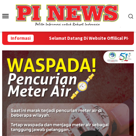
Loncat
ke
Menu
konten
Mobile
Informasi
Selamat Datang Di Website Offilical PI-News O