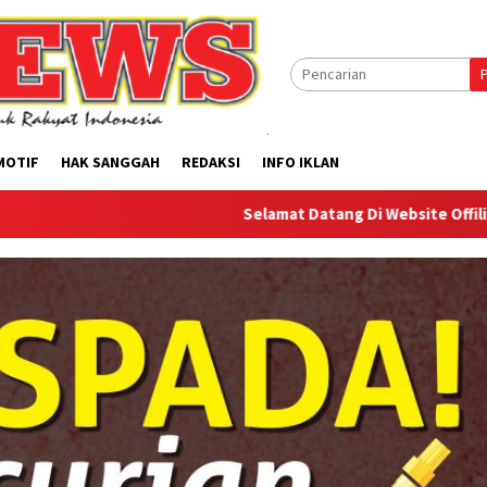
MOTIF
HAK SANGGAH
REDAKSI
INFO IKLAN
Selamat Datang Di Website Offilical PI-News On