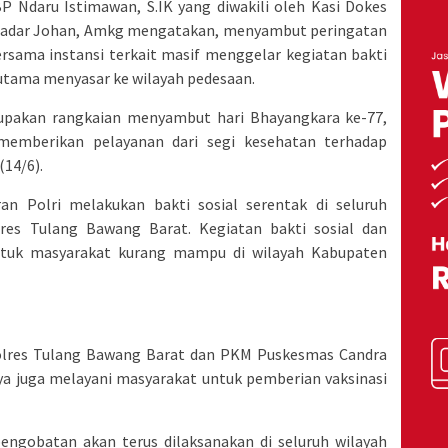
 Ndaru Istimawan, S.IK yang diwakili oleh Kasi Dokes
 Badar Johan, Amkg mengatakan, menyambut peringatan
rsama instansi terkait masif menggelar kegiatan bakti
erutama menyasar ke wilayah pedesaan.
erupakan rangkaian menyambut hari Bhayangkara ke-77,
memberikan pelayanan dari segi kesehatan terhadap
(14/6).
an Polri melakukan bakti sosial serentak di seluruh
lres Tulang Bawang Barat. Kegiatan bakti sosial dan
untuk masyarakat kurang mampu di wilayah Kabupaten
lres Tulang Bawang Barat dan PKM Puskesmas Candra
ya juga melayani masyarakat untuk pemberian vaksinasi
pengobatan akan terus dilaksanakan di seluruh wilayah