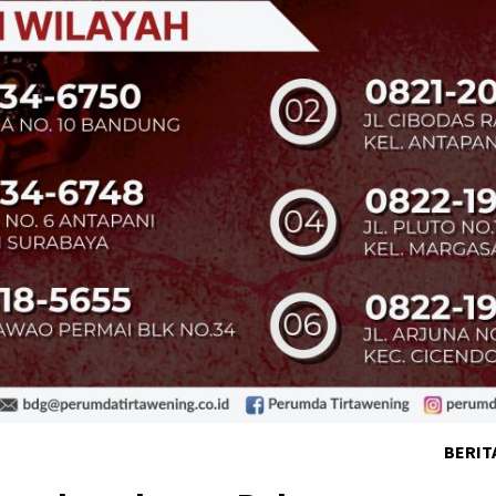
BERIT