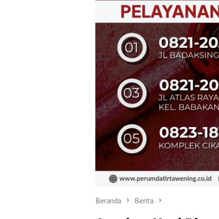
Beranda
Berita