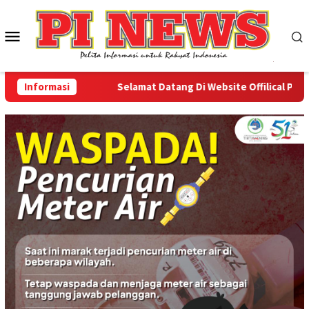
Loncat
ke
Menu
konten
Mobile
Informasi
Selamat Datang Di Website Offilical PI-News 