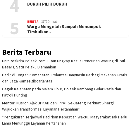
4
BURUH PILIH BURUH
5
BERITA
3772 Dilihat
Warga Mengeluh Sampah Menumpuk
Timbulkan…
Berita Terbaru
Unit Reskrim Polsek Pemulutan Ungkap Kasus Pencurian Warung di Ibul
Besar I, Satu Pelaku Diamankan
Hadir di Tengah Kemacetan, Polantas Banyuasin Berbagi Makanan Gratis
dan Jaga Kamseltibcarlantas
Cegah Kejahatan pada Malam Libur, Polsek Rambang Gelar Razia dan
Patroli Hunting
Menteri Nusron Ajak BPKAD dan IPPAT Se-Jateng Perkuat Sinergi
Wujudkan Transformasi Layanan Pertanahan*
*Pengukuran Terjadwal Hadirkan Kepastian Waktu, Masyarakat Tak Perlu
Lama Menunggu Layanan Pertanahan