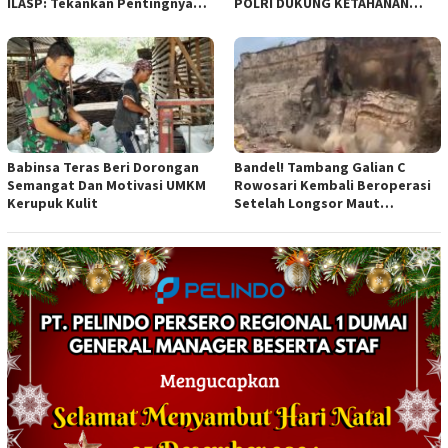
ILASP: Tekankan Pentingnya
POLRI DUKUNG KETAHANAN
Efisiensi dan Akuntabilitas
PANGAN NASIONAL
Anggaran
Babinsa Teras Beri Dorongan
Bandel! Tambang Galian C
Semangat Dan Motivasi UMKM
Rowosari Kembali Beroperasi
Kerupuk Kulit
Setelah Longsor Maut
Tewaskan Satu Orang