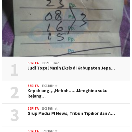
1
BERITA
10329 Dilihat
Judi Togel Masih Eksis di Kabupaten Jepa…
2
BERITA
4106 Dilihat
Kepahiang,,,,Heboh……Menghina suku
Rejang…
3
BERITA
3808 Dilihat
Grup Media PI News, Tribun Tipikor dan A…
BERITA
3792 Dilihat