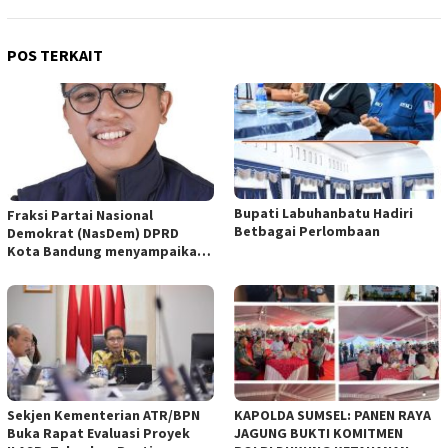
POS TERKAIT
Bupati Labuhanbatu Hadiri
Fraksi Partai Nasional
Betbagai Perlombaan
Demokrat (NasDem) DPRD
Kota Bandung menyampaikan
pandangan umum terhadap
empat Rancangan Peraturan
Daerah (Raperda) yang
diajukan Pemerintah Kota
Bandung
Sekjen Kementerian ATR/BPN
KAPOLDA SUMSEL: PANEN RAYA
Buka Rapat Evaluasi Proyek
JAGUNG BUKTI KOMITMEN