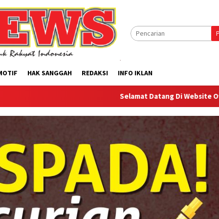
MOTIF
HAK SANGGAH
REDAKSI
INFO IKLAN
Selamat Datang Di Website Offilical PI-News