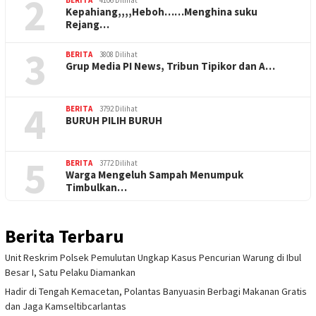
2
BERITA
4106 Dilihat
Kepahiang,,,,Heboh……Menghina suku
Rejang…
3
BERITA
3808 Dilihat
Grup Media PI News, Tribun Tipikor dan A…
4
BERITA
3792 Dilihat
BURUH PILIH BURUH
5
BERITA
3772 Dilihat
Warga Mengeluh Sampah Menumpuk
Timbulkan…
Berita Terbaru
Unit Reskrim Polsek Pemulutan Ungkap Kasus Pencurian Warung di Ibul
Besar I, Satu Pelaku Diamankan
Hadir di Tengah Kemacetan, Polantas Banyuasin Berbagi Makanan Gratis
dan Jaga Kamseltibcarlantas