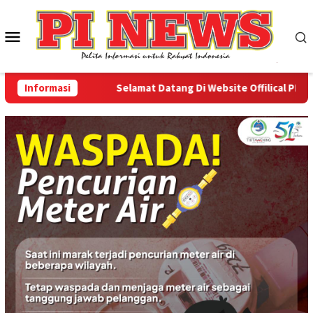
Loncat
ke
Menu
konten
Mobile
Informasi
Selamat Datang Di Website Offilical PI-News 