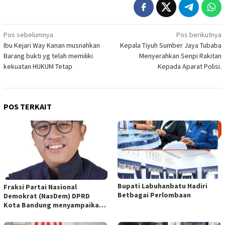
Navigasi
Pos sebelumnya
Pos berikutnya
Ibu Kejari Way Kanan musnahkan
Kepala Tiyuh Sumber Jaya Tubaba
pos
Barang bukti yg telah memiliki
Menyerahkan Senpi Rakitan
kekuatan HUKUM Tetap
Kepada Aparat Polisi.
POS TERKAIT
Bupati Labuhanbatu Hadiri
Fraksi Partai Nasional
Betbagai Perlombaan
Demokrat (NasDem) DPRD
Kota Bandung menyampaikan
pandangan umum terhadap
empat Rancangan Peraturan