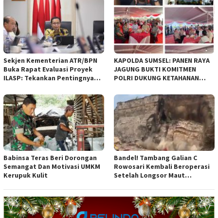
Daerah (Raperda) yang
diajukan Pemerintah Kota
Bandung
Sekjen Kementerian ATR/BPN
KAPOLDA SUMSEL: PANEN RAYA
Buka Rapat Evaluasi Proyek
JAGUNG BUKTI KOMITMEN
ILASP: Tekankan Pentingnya
POLRI DUKUNG KETAHANAN
Efisiensi dan Akuntabilitas
PANGAN NASIONAL
Anggaran
Babinsa Teras Beri Dorongan
Bandel! Tambang Galian C
Semangat Dan Motivasi UMKM
Rowosari Kembali Beroperasi
Kerupuk Kulit
Setelah Longsor Maut
Tewaskan Satu Orang