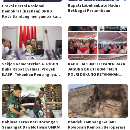
Bupati Labuhanbatu Hadiri
Fraksi Partai Nasional
Betbagai Perlombaan
Demokrat (NasDem) DPRD
Kota Bandung menyampaikan
pandangan umum terhadap
empat Rancangan Peraturan
Daerah (Raperda) yang
diajukan Pemerintah Kota
Bandung
Sekjen Kementerian ATR/BPN
KAPOLDA SUMSEL: PANEN RAYA
Buka Rapat Evaluasi Proyek
JAGUNG BUKTI KOMITMEN
ILASP: Tekankan Pentingnya
POLRI DUKUNG KETAHANAN
Efisiensi dan Akuntabilitas
PANGAN NASIONAL
Anggaran
Babinsa Teras Beri Dorongan
Bandel! Tambang Galian C
Semangat Dan Motivasi UMKM
Rowosari Kembali Beroperasi