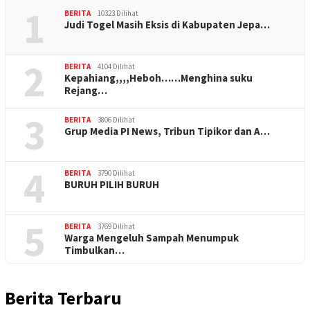
1
BERITA
10323 Dilihat
Judi Togel Masih Eksis di Kabupaten Jepa…
2
BERITA
4104 Dilihat
Kepahiang,,,,Heboh……Menghina suku
Rejang…
3
BERITA
3806 Dilihat
Grup Media PI News, Tribun Tipikor dan A…
4
BERITA
3790 Dilihat
BURUH PILIH BURUH
5
BERITA
3769 Dilihat
Warga Mengeluh Sampah Menumpuk
Timbulkan…
Berita Terbaru