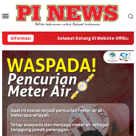
Loncat
ke
Menu
konten
Mobile
Informasi
Selamat Datang Di Website Offilical PI-N