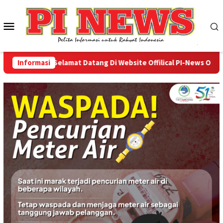
Loncat
ke
Menu
konten
Mobile
Informasi
Selamat Datang Di Website Offilical PI-News Online -