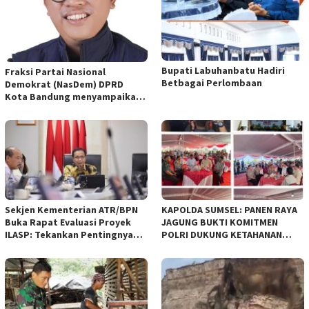
Bupati Labuhanbatu Hadiri
Fraksi Partai Nasional
Betbagai Perlombaan
Demokrat (NasDem) DPRD
Kota Bandung menyampaikan
pandangan umum terhadap
empat Rancangan Peraturan
Daerah (Raperda) yang
diajukan Pemerintah Kota
Bandung
Sekjen Kementerian ATR/BPN
KAPOLDA SUMSEL: PANEN RAYA
Buka Rapat Evaluasi Proyek
JAGUNG BUKTI KOMITMEN
ILASP: Tekankan Pentingnya
POLRI DUKUNG KETAHANAN
Efisiensi dan Akuntabilitas
PANGAN NASIONAL
Anggaran