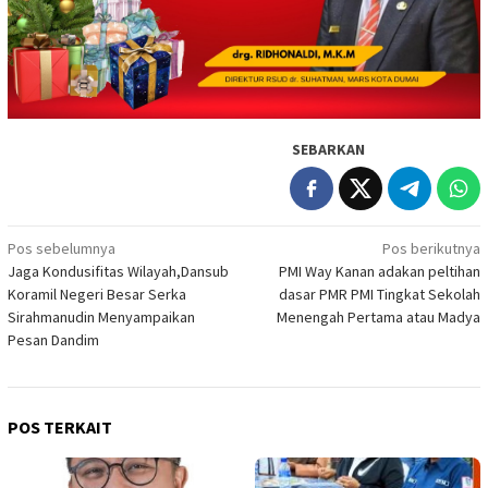
SEBARKAN
Navigasi
Pos sebelumnya
Pos berikutnya
Jaga Kondusifitas Wilayah,Dansub
PMI Way Kanan adakan peltihan
pos
Koramil Negeri Besar Serka
dasar PMR PMI Tingkat Sekolah
Sirahmanudin Menyampaikan
Menengah Pertama atau Madya
Pesan Dandim
POS TERKAIT