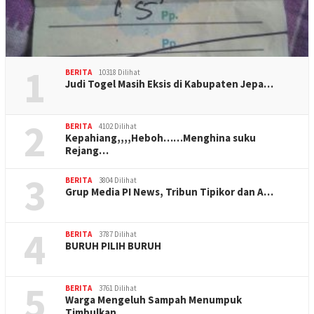
1
BERITA
10318 Dilihat
Judi Togel Masih Eksis di Kabupaten Jepa…
2
BERITA
4102 Dilihat
Kepahiang,,,,Heboh……Menghina suku
Rejang…
3
BERITA
3804 Dilihat
Grup Media PI News, Tribun Tipikor dan A…
4
BERITA
3787 Dilihat
BURUH PILIH BURUH
5
BERITA
3761 Dilihat
Warga Mengeluh Sampah Menumpuk
Timbulkan…