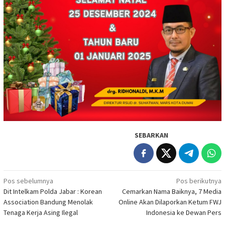
SEBARKAN
Navigasi
Pos sebelumnya
Pos berikutnya
Dit Intelkam Polda Jabar : Korean
Cemarkan Nama Baiknya, 7 Media
pos
Association Bandung Menolak
Online Akan Dilaporkan Ketum FWJ
Tenaga Kerja Asing Ilegal
Indonesia ke Dewan Pers