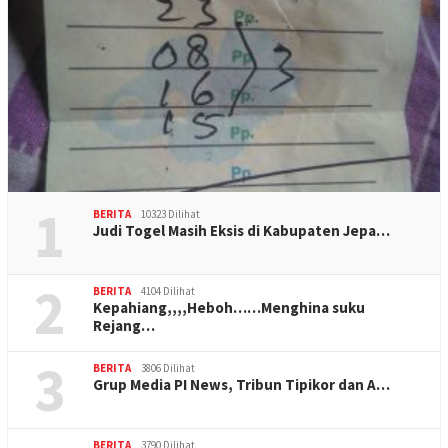
1
BERITA
10323 Dilihat
Judi Togel Masih Eksis di Kabupaten Jepa…
2
BERITA
4104 Dilihat
Kepahiang,,,,Heboh……Menghina suku
Rejang…
3
BERITA
3806 Dilihat
Grup Media PI News, Tribun Tipikor dan A…
BERITA
3790 Dilihat