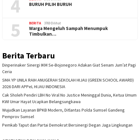
4
BURUH PILIH BURUH
5
BERITA
3769 Dilihat
Warga Mengeluh Sampah Menumpuk
Timbulkan…
Berita Terbaru
Dinperinaker Sinergi IKM Se-Bojonegoro Adakan Giat Senam Jum’at Pagi
Ceria
SMA YP UNILA RAIH ANUGERAH SEKOLAH HIJAU (GREEN SCHOOL AWARD)
2026 DARI APPeL HIJAU INDONESIA
Cak Sholeh Pendiri LBH No Viral No Justice Meninggal Dunia, Ketua Umum
KWI Umar Hayat Ucapkan Belangsungkawa
Wujudkan Layanan BPKB Modern, Ditlantas Polda Sumsel Gandeng
Pemprov Sumsel
Pemkab Taput dan Partai Demokrat Bersinergi Degan Jaga Lingkungan