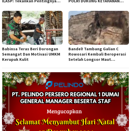
ILASP: Tekankan Pentingnya
POLRI DUKUNG KETAHANAN
Efisiensi dan Akuntabilitas
PANGAN NASIONAL
Anggaran
Babinsa Teras Beri Dorongan
Bandel! Tambang Galian C
Semangat Dan Motivasi UMKM
Rowosari Kembali Beroperasi
Kerupuk Kulit
Setelah Longsor Maut
Tewaskan Satu Orang