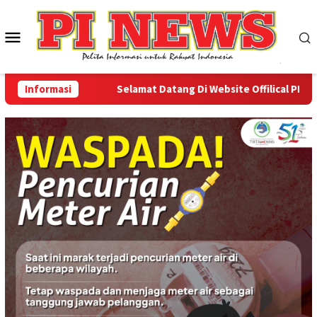
Loncat
ke
Menu
konten
Mobile
Informasi
Selamat Datang Di Website Offilical PI-News 