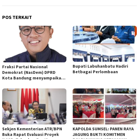
POS TERKAIT
Bupati Labuhanbatu Hadiri
Fraksi Partai Nasional
Betbagai Perlombaan
Demokrat (NasDem) DPRD
Kota Bandung menyampaikan
pandangan umum terhadap
empat Rancangan Peraturan
Daerah (Raperda) yang
diajukan Pemerintah Kota
Bandung
Sekjen Kementerian ATR/BPN
KAPOLDA SUMSEL: PANEN RAYA
Buka Rapat Evaluasi Proyek
JAGUNG BUKTI KOMITMEN