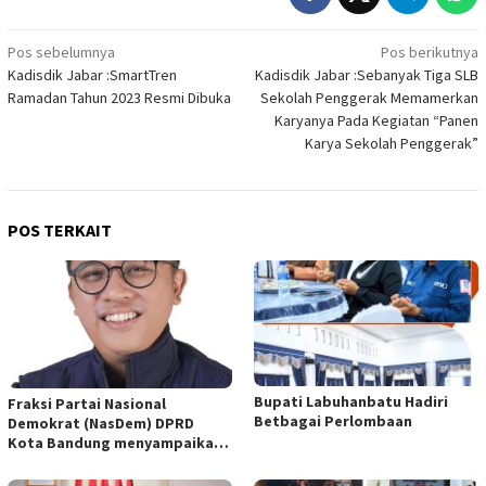
Navigasi
Pos sebelumnya
Pos berikutnya
Kadisdik Jabar :SmartTren
Kadisdik Jabar :Sebanyak Tiga SLB
pos
Ramadan Tahun 2023 Resmi Dibuka
Sekolah Penggerak Memamerkan
Karyanya Pada Kegiatan “Panen
Karya Sekolah Penggerak”
POS TERKAIT
Bupati Labuhanbatu Hadiri
Fraksi Partai Nasional
Betbagai Perlombaan
Demokrat (NasDem) DPRD
Kota Bandung menyampaikan
pandangan umum terhadap
empat Rancangan Peraturan