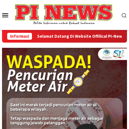
Loncat
ke
Menu
konten
Mobile
Informasi
Selamat Datang Di Website Offilical PI-News Onlin