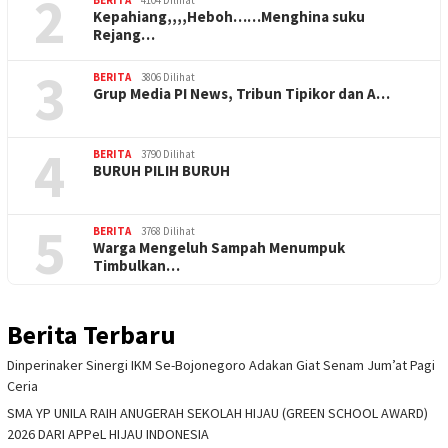
2
BERITA
4104 Dilihat
Kepahiang,,,,Heboh……Menghina suku
Rejang…
3
BERITA
3806 Dilihat
Grup Media PI News, Tribun Tipikor dan A…
4
BERITA
3790 Dilihat
BURUH PILIH BURUH
5
BERITA
3768 Dilihat
Warga Mengeluh Sampah Menumpuk
Timbulkan…
Berita Terbaru
Dinperinaker Sinergi IKM Se-Bojonegoro Adakan Giat Senam Jum’at Pagi
Ceria
SMA YP UNILA RAIH ANUGERAH SEKOLAH HIJAU (GREEN SCHOOL AWARD)
2026 DARI APPeL HIJAU INDONESIA