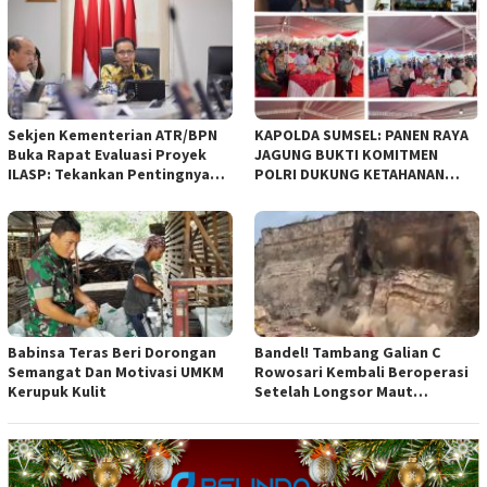
Daerah (Raperda) yang
diajukan Pemerintah Kota
Bandung
Sekjen Kementerian ATR/BPN
KAPOLDA SUMSEL: PANEN RAYA
Buka Rapat Evaluasi Proyek
JAGUNG BUKTI KOMITMEN
ILASP: Tekankan Pentingnya
POLRI DUKUNG KETAHANAN
Efisiensi dan Akuntabilitas
PANGAN NASIONAL
Anggaran
Babinsa Teras Beri Dorongan
Bandel! Tambang Galian C
Semangat Dan Motivasi UMKM
Rowosari Kembali Beroperasi
Kerupuk Kulit
Setelah Longsor Maut
Tewaskan Satu Orang