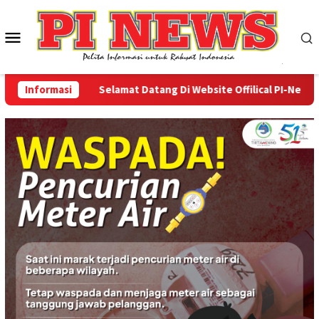
Loncat
ke
Menu
konten
Mobile
Informasi
Selamat Datang Di Website Offilical PI-News Onli