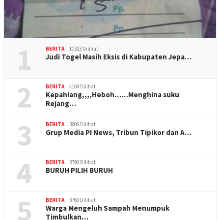
1
BERITA
10323 Dilihat
Judi Togel Masih Eksis di Kabupaten Jepa…
2
BERITA
4104 Dilihat
Kepahiang,,,,Heboh……Menghina suku
Rejang…
3
BERITA
3806 Dilihat
Grup Media PI News, Tribun Tipikor dan A…
4
BERITA
3790 Dilihat
BURUH PILIH BURUH
5
BERITA
3769 Dilihat
Warga Mengeluh Sampah Menumpuk
Timbulkan…