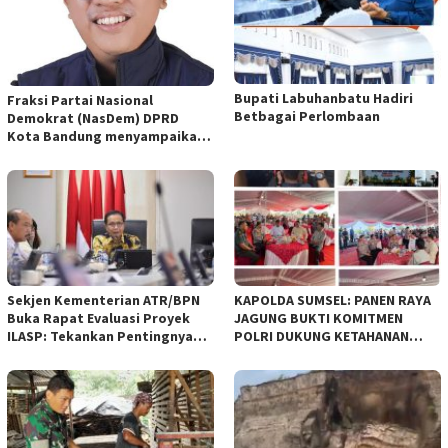
Bupati Labuhanbatu Hadiri
Fraksi Partai Nasional
Betbagai Perlombaan
Demokrat (NasDem) DPRD
Kota Bandung menyampaikan
pandangan umum terhadap
empat Rancangan Peraturan
Daerah (Raperda) yang
diajukan Pemerintah Kota
Bandung
Sekjen Kementerian ATR/BPN
KAPOLDA SUMSEL: PANEN RAYA
Buka Rapat Evaluasi Proyek
JAGUNG BUKTI KOMITMEN
ILASP: Tekankan Pentingnya
POLRI DUKUNG KETAHANAN
Efisiensi dan Akuntabilitas
PANGAN NASIONAL
Anggaran