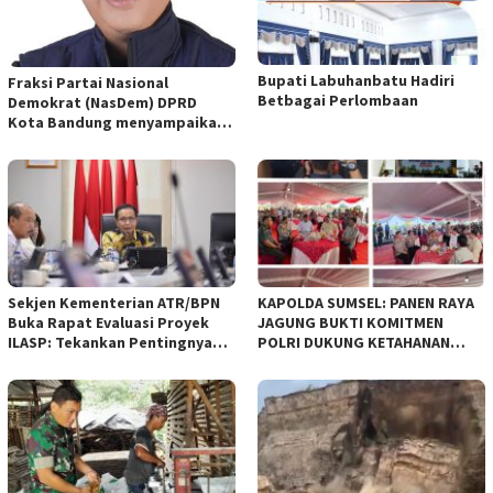
Bupati Labuhanbatu Hadiri
Fraksi Partai Nasional
Betbagai Perlombaan
Demokrat (NasDem) DPRD
Kota Bandung menyampaikan
pandangan umum terhadap
empat Rancangan Peraturan
Daerah (Raperda) yang
diajukan Pemerintah Kota
Bandung
Sekjen Kementerian ATR/BPN
KAPOLDA SUMSEL: PANEN RAYA
Buka Rapat Evaluasi Proyek
JAGUNG BUKTI KOMITMEN
ILASP: Tekankan Pentingnya
POLRI DUKUNG KETAHANAN
Efisiensi dan Akuntabilitas
PANGAN NASIONAL
Anggaran