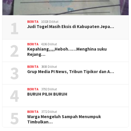
1
BERITA
10328 Dilihat
Judi Togel Masih Eksis di Kabupaten Jepa…
2
BERITA
4106 Dilihat
Kepahiang,,,,Heboh……Menghina suku
Rejang…
3
BERITA
3808 Dilihat
Grup Media PI News, Tribun Tipikor dan A…
4
BERITA
3792 Dilihat
BURUH PILIH BURUH
5
BERITA
3772 Dilihat
Warga Mengeluh Sampah Menumpuk
Timbulkan…