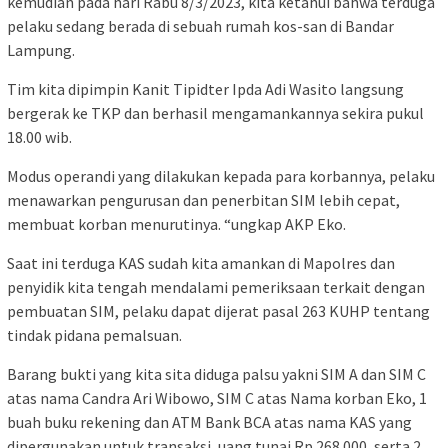
kemudian pada hari Rabu 8/3/2023, kita ketahui bahwa terduga
pelaku sedang berada di sebuah rumah kos-san di Bandar
Lampung.
Tim kita dipimpin Kanit Tipidter Ipda Adi Wasito langsung
bergerak ke TKP dan berhasil mengamankannya sekira pukul
18.00 wib.
Modus operandi yang dilakukan kepada para korbannya, pelaku
menawarkan pengurusan dan penerbitan SIM lebih cepat,
membuat korban menurutinya. “ungkap AKP Eko.
Saat ini terduga KAS sudah kita amankan di Mapolres dan
penyidik kita tengah mendalami pemeriksaan terkait dengan
pembuatan SIM, pelaku dapat dijerat pasal 263 KUHP tentang
tindak pidana pemalsuan.
Barang bukti yang kita sita diduga palsu yakni SIM A dan SIM C
atas nama Candra Ari Wibowo, SIM C atas Nama korban Eko, 1
buah buku rekening dan ATM Bank BCA atas nama KAS yang
dipergunakan untuk transaksi, uang tunai Rp 268.000, serta 2