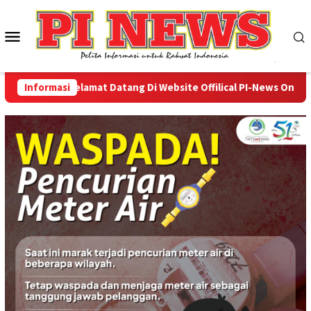
Loncat
ke
Menu
konten
Mobile
Informasi
Selamat Datang Di Website Offilical PI-News Online - P