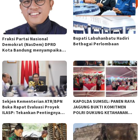
Bupati Labuhanbatu Hadiri
Fraksi Partai Nasional
Betbagai Perlombaan
Demokrat (NasDem) DPRD
Kota Bandung menyampaikan
pandangan umum terhadap
empat Rancangan Peraturan
Daerah (Raperda) yang
diajukan Pemerintah Kota
Bandung
Sekjen Kementerian ATR/BPN
KAPOLDA SUMSEL: PANEN RAYA
Buka Rapat Evaluasi Proyek
JAGUNG BUKTI KOMITMEN
ILASP: Tekankan Pentingnya
POLRI DUKUNG KETAHANAN
Efisiensi dan Akuntabilitas
PANGAN NASIONAL
Anggaran