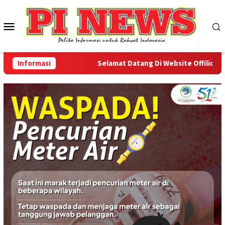
Loncat
ke
Menu
konten
Mobile
Informasi
Selamat Datang Di Website Offilical PI-N