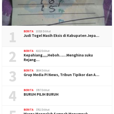
1
BERITA
10318 Dilihat
Judi Togel Masih Eksis di Kabupaten Jepa…
2
BERITA
4102 Dilihat
Kepahiang,,,,Heboh……Menghina suku
Rejang…
3
BERITA
3804 Dilihat
Grup Media PI News, Tribun Tipikor dan A…
4
BERITA
3787 Dilihat
BURUH PILIH BURUH
BERITA
3761 Dilihat
Warga Mengeluh Sampah Menumpuk