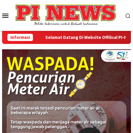
Loncat
ke
Menu
konten
Mobile
Informasi
Selamat Datang Di Website Offilical PI-News On