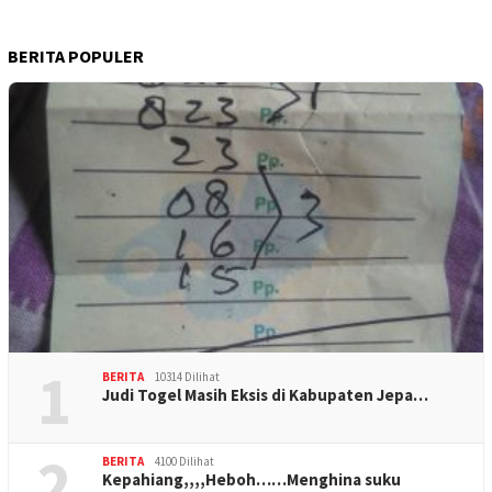
BERITA POPULER
1
BERITA
10314 Dilihat
Judi Togel Masih Eksis di Kabupaten Jepa…
2
BERITA
4100 Dilihat
Kepahiang,,,,Heboh……Menghina suku