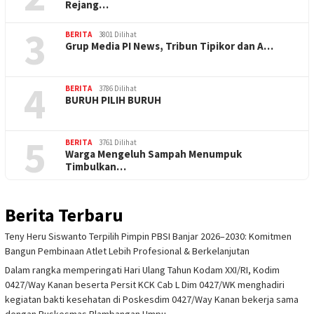
Rejang…
3
BERITA
3801 Dilihat
Grup Media PI News, Tribun Tipikor dan A…
4
BERITA
3786 Dilihat
BURUH PILIH BURUH
5
BERITA
3761 Dilihat
Warga Mengeluh Sampah Menumpuk
Timbulkan…
Berita Terbaru
Teny Heru Siswanto Terpilih Pimpin PBSI Banjar 2026–2030: Komitmen
Bangun Pembinaan Atlet Lebih Profesional & Berkelanjutan
Dalam rangka memperingati Hari Ulang Tahun Kodam XXI/RI, Kodim
0427/Way Kanan beserta Persit KCK Cab L Dim 0427/WK menghadiri
kegiatan bakti kesehatan di Poskesdim 0427/Way Kanan bekerja sama