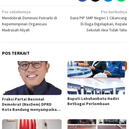
Navigasi
Pos sebelumnya
Pos berikutnya
Mendobrak Dominasi Patriarki di
Dana PIP SMP Negeri 1 Cikancung
pos
Kepemimpinan Organisasi
Di Duga Digelapkan, Kepala
Madrasah Aliyah
Sekolah Akui Tidak Tahu
POS TERKAIT
Bupati Labuhanbatu Hadiri
Fraksi Partai Nasional
Betbagai Perlombaan
Demokrat (NasDem) DPRD
Kota Bandung menyampaikan
pandangan umum terhadap
empat Rancangan Peraturan
Daerah (Raperda) yang