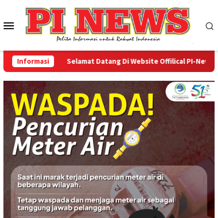
Loncat
ke
Menu
konten
Mobile
Informasi
Selamat Datang Di Website Offilical PI-News Onli