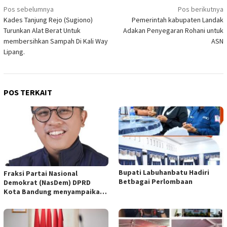
Navigasi
Pos sebelumnya
Pos berikutnya
Kades Tanjung Rejo (Sugiono)
Pemerintah kabupaten Landak
pos
Turunkan Alat Berat Untuk
Adakan Penyegaran Rohani untuk
membersihkan Sampah Di Kali Way
ASN
Lipang.
POS TERKAIT
Bupati Labuhanbatu Hadiri
Fraksi Partai Nasional
Betbagai Perlombaan
Demokrat (NasDem) DPRD
Kota Bandung menyampaikan
pandangan umum terhadap
empat Rancangan Peraturan
Daerah (Raperda) yang