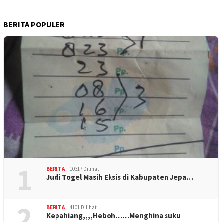
BERITA POPULER
1
BERITA
10317 Dilihat
Judi Togel Masih Eksis di Kabupaten Jepa…
2
BERITA
4101 Dilihat
Kepahiang,,,,Heboh……Menghina suku