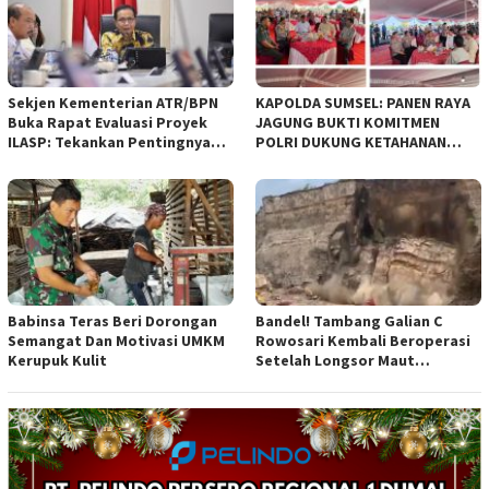
diajukan Pemerintah Kota
Bandung
Sekjen Kementerian ATR/BPN
KAPOLDA SUMSEL: PANEN RAYA
Buka Rapat Evaluasi Proyek
JAGUNG BUKTI KOMITMEN
ILASP: Tekankan Pentingnya
POLRI DUKUNG KETAHANAN
Efisiensi dan Akuntabilitas
PANGAN NASIONAL
Anggaran
Babinsa Teras Beri Dorongan
Bandel! Tambang Galian C
Semangat Dan Motivasi UMKM
Rowosari Kembali Beroperasi
Kerupuk Kulit
Setelah Longsor Maut
Tewaskan Satu Orang