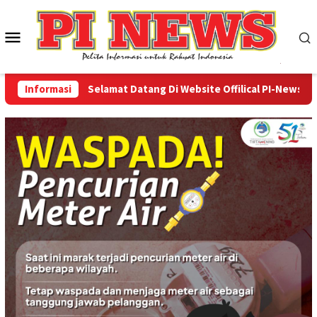
Loncat
ke
Menu
konten
Mobile
Informasi
Selamat Datang Di Website Offilical PI-News Online