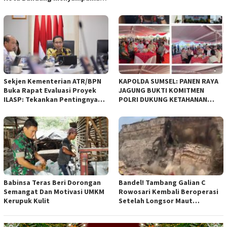
pandangan umum terhadap
empat Rancangan Peraturan
Daerah (Raperda) yang
diajukan Pemerintah Kota
Bandung
Sekjen Kementerian ATR/BPN
KAPOLDA SUMSEL: PANEN RAYA
Buka Rapat Evaluasi Proyek
JAGUNG BUKTI KOMITMEN
ILASP: Tekankan Pentingnya
POLRI DUKUNG KETAHANAN
Efisiensi dan Akuntabilitas
PANGAN NASIONAL
Anggaran
Babinsa Teras Beri Dorongan
Bandel! Tambang Galian C
Semangat Dan Motivasi UMKM
Rowosari Kembali Beroperasi
Kerupuk Kulit
Setelah Longsor Maut
Tewaskan Satu Orang