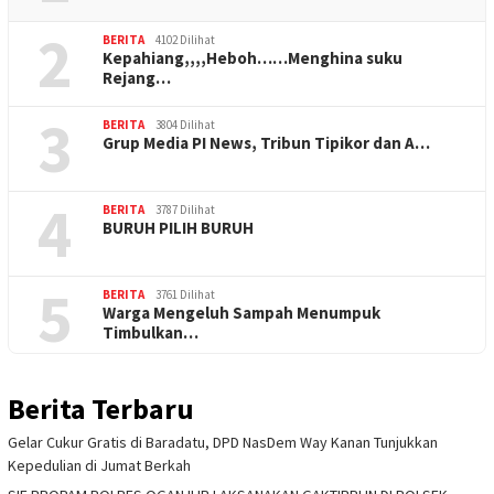
2
BERITA
4102 Dilihat
Kepahiang,,,,Heboh……Menghina suku
Rejang…
3
BERITA
3804 Dilihat
Grup Media PI News, Tribun Tipikor dan A…
4
BERITA
3787 Dilihat
BURUH PILIH BURUH
5
BERITA
3761 Dilihat
Warga Mengeluh Sampah Menumpuk
Timbulkan…
Berita Terbaru
Gelar Cukur Gratis di Baradatu, DPD NasDem Way Kanan Tunjukkan
Kepedulian di Jumat Berkah