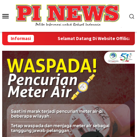
Loncat
ke
Menu
konten
Mobile
Informasi
Selamat Datang Di Website Offilical PI-Ne