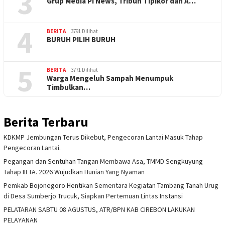
3
Grup Media PI News, Tribun Tipikor dan A…
4
BERITA
3791 Dilihat
BURUH PILIH BURUH
5
BERITA
3771 Dilihat
Warga Mengeluh Sampah Menumpuk
Timbulkan…
Berita Terbaru
KDKMP Jembungan Terus Dikebut, Pengecoran Lantai Masuk Tahap
Pengecoran Lantai.
Pegangan dan Sentuhan Tangan Membawa Asa, TMMD Sengkuyung
Tahap III TA. 2026 Wujudkan Hunian Yang Nyaman
Pemkab Bojonegoro Hentikan Sementara Kegiatan Tambang Tanah Urug
di Desa Sumberjo Trucuk, Siapkan Pertemuan Lintas Instansi
PELATARAN SABTU 08 AGUSTUS, ATR/BPN KAB CIREBON LAKUKAN
PELAYANAN