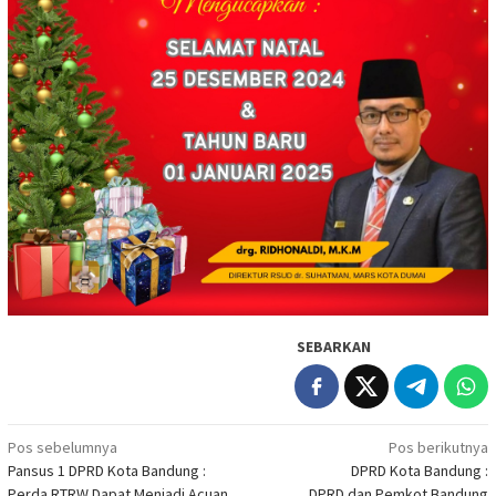
SEBARKAN
Navigasi
Pos sebelumnya
Pos berikutnya
Pansus 1 DPRD Kota Bandung :
DPRD Kota Bandung :
pos
Perda RTRW Dapat Menjadi Acuan
DPRD dan Pemkot Bandung