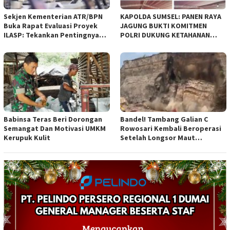
Sekjen Kementerian ATR/BPN
KAPOLDA SUMSEL: PANEN RAYA
Buka Rapat Evaluasi Proyek
JAGUNG BUKTI KOMITMEN
ILASP: Tekankan Pentingnya
POLRI DUKUNG KETAHANAN
Efisiensi dan Akuntabilitas
PANGAN NASIONAL
Anggaran
Babinsa Teras Beri Dorongan
Bandel! Tambang Galian C
Semangat Dan Motivasi UMKM
Rowosari Kembali Beroperasi
Kerupuk Kulit
Setelah Longsor Maut
Tewaskan Satu Orang