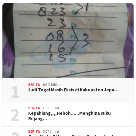
1
BERITA
10327 Dilihat
Judi Togel Masih Eksis di Kabupaten Jepa…
2
BERITA
4105 Dilihat
Kepahiang,,,,Heboh……Menghina suku
Rejang…
BERITA
3807 Dilihat