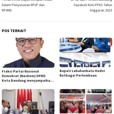
Dalam Penyusunan RPJP dan
Sepakati KUA-PPAS Tahun
RPJMD
Anggaran 2023
POS TERKAIT
Bupati Labuhanbatu Hadiri
Fraksi Partai Nasional
Betbagai Perlombaan
Demokrat (NasDem) DPRD
Kota Bandung menyampaikan
pandangan umum terhadap
empat Rancangan Peraturan
Daerah (Raperda) yang
diajukan Pemerintah Kota
Bandung