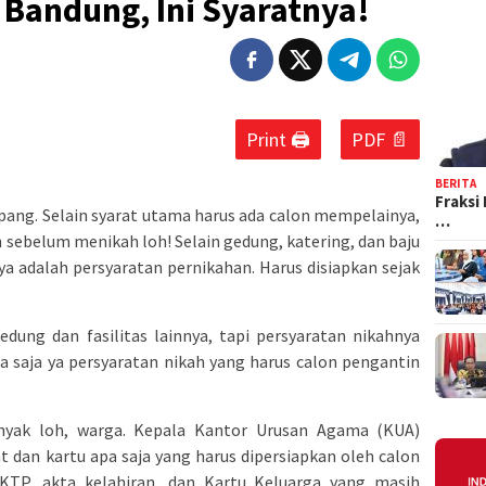
 Bandung, Ini Syaratnya!
Print 🖨
PDF 📄
BERITA
Fraksi
ang. Selain syarat utama harus ada calon mempelainya,
…
n sebelum menikah loh! Selain gedung, katering, dan baju
nya adalah persyaratan pernikahan. Harus disiapkan sejak
dung dan fasilitas lainnya, tapi persyaratan nikahnya
apa saja ya persyaratan nikah yang harus calon pengantin
nyak loh, warga. Kepala Kantor Urusan Agama (KUA)
 dan kartu apa saja yang harus dipersiapkan oleh calon
 KTP, akta kelahiran, dan Kartu Keluarga yang masih