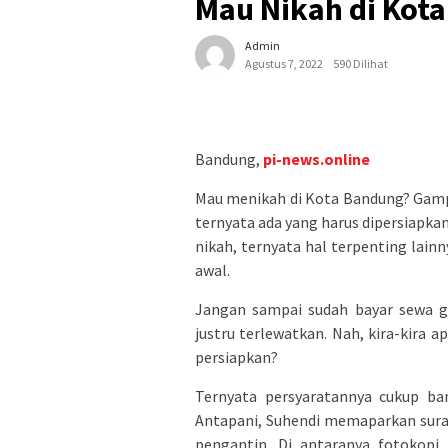
Mau Nikah di Kota
Admin
Agustus 7, 2022
590 Dilihat
Bandung,
pi-news.online
Mau menikah di Kota Bandung? Gamp
ternyata ada yang harus dipersiapka
nikah, ternyata hal terpenting lain
awal.
Jangan sampai sudah bayar sewa ge
justru terlewatkan. Nah, kira-kira 
persiapkan?
Ternyata persyaratannya cukup ba
Antapani, Suhendi memaparkan surat
pengantin. Di antaranya fotokopi