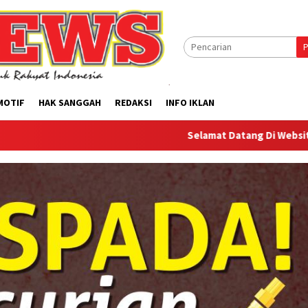
P
MOTIF
HAK SANGGAH
REDAKSI
INFO IKLAN
Selamat Datang Di Website Offilical PI