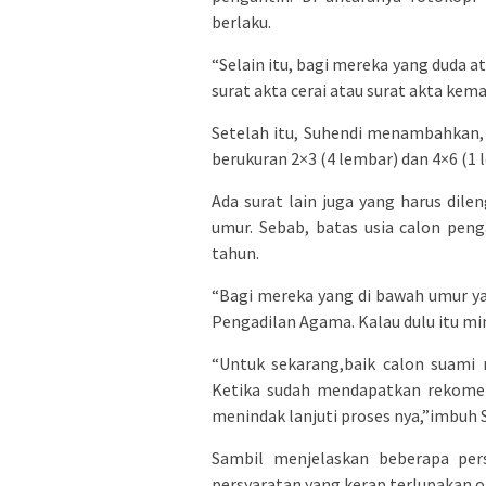
berlaku.
“Selain itu, bagi mereka yang duda at
surat akta cerai atau surat akta kema
Setelah itu, Suhendi menambahkan,
berukuran 2×3 (4 lembar) dan 4×6 (1 
Ada surat lain juga yang harus dile
umur. Sebab, batas usia calon pen
tahun.
“Bagi mereka yang di bawah umur yai
Pengadilan Agama. Kalau dulu itu mini
“Untuk sekarang,baik calon suami 
Ketika sudah mendapatkan rekomen
menindak lanjuti proses nya,”imbuh 
Sambil menjelaskan beberapa pers
persyaratan yang kerap terlupakan o