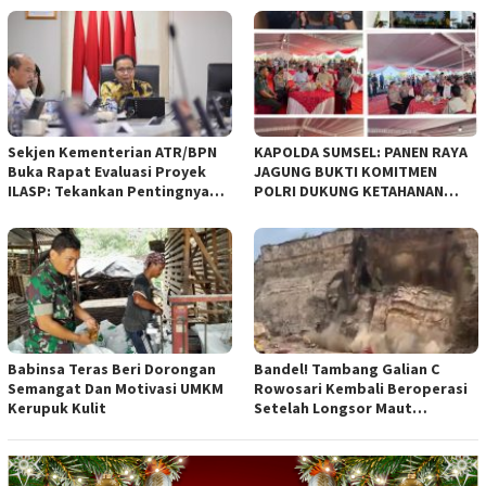
empat Rancangan Peraturan
Daerah (Raperda) yang
diajukan Pemerintah Kota
Bandung
Sekjen Kementerian ATR/BPN
KAPOLDA SUMSEL: PANEN RAYA
Buka Rapat Evaluasi Proyek
JAGUNG BUKTI KOMITMEN
ILASP: Tekankan Pentingnya
POLRI DUKUNG KETAHANAN
Efisiensi dan Akuntabilitas
PANGAN NASIONAL
Anggaran
Babinsa Teras Beri Dorongan
Bandel! Tambang Galian C
Semangat Dan Motivasi UMKM
Rowosari Kembali Beroperasi
Kerupuk Kulit
Setelah Longsor Maut
Tewaskan Satu Orang