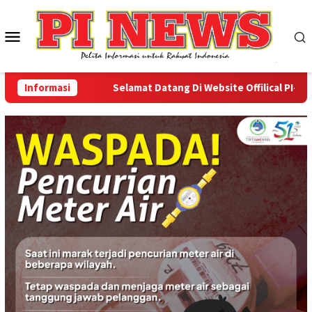
Loncat
ke
Menu
konten
Mobile
Informasi
Selamat Datang Di Website Offilical PI-News O