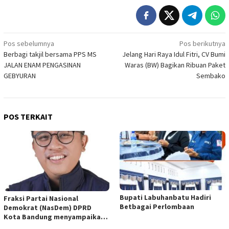
Navigasi
Pos sebelumnya
Pos berikutnya
Berbagi takjil bersama PPS MS
Jelang Hari Raya Idul Fitri, CV Bumi
pos
JALAN ENAM PENGASINAN
Waras (BW) Bagikan Ribuan Paket
GEBYURAN
Sembako
POS TERKAIT
Bupati Labuhanbatu Hadiri
Fraksi Partai Nasional
Betbagai Perlombaan
Demokrat (NasDem) DPRD
Kota Bandung menyampaikan
pandangan umum terhadap