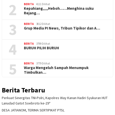
2
BERITA
4111 Dilihat
Kepahiang,,,,Heboh……Menghina suku
Rejang…
3
BERITA
3812 Dilihat
Grup Media PI News, Tribun Tipikor dan A…
4
BERITA
3799 Dilihat
BURUH PILIH BURUH
5
BERITA
3779 Dilihat
Warga Mengeluh Sampah Menumpuk
Timbulkan…
Berita Terbaru
Perkuat Sinergitas TNI-Polri, Kapolres Way Kanan Hadiri Syukuran HUT
Lanudad Gatot Soebroto ke-29*
DESA JATIANOM, TERIMA SERTIPIKAT PTSL