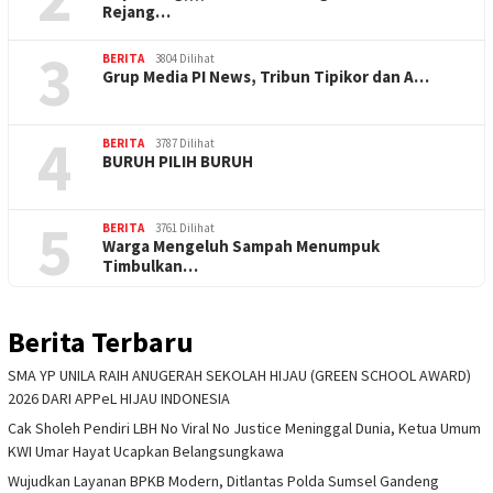
Rejang…
3
BERITA
3804 Dilihat
Grup Media PI News, Tribun Tipikor dan A…
4
BERITA
3787 Dilihat
BURUH PILIH BURUH
5
BERITA
3761 Dilihat
Warga Mengeluh Sampah Menumpuk
Timbulkan…
Berita Terbaru
SMA YP UNILA RAIH ANUGERAH SEKOLAH HIJAU (GREEN SCHOOL AWARD)
2026 DARI APPeL HIJAU INDONESIA
Cak Sholeh Pendiri LBH No Viral No Justice Meninggal Dunia, Ketua Umum
KWI Umar Hayat Ucapkan Belangsungkawa
Wujudkan Layanan BPKB Modern, Ditlantas Polda Sumsel Gandeng