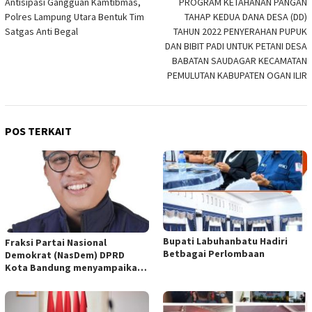
Antisipasi Gangguan Kamtibmas,
PROGRAM KETAHANAN PANGAN
pos
Polres Lampung Utara Bentuk Tim
TAHAP KEDUA DANA DESA (DD)
Satgas Anti Begal
TAHUN 2022 PENYERAHAN PUPUK
DAN BIBIT PADI UNTUK PETANI DESA
BABATAN SAUDAGAR KECAMATAN
PEMULUTAN KABUPATEN OGAN ILIR
POS TERKAIT
Bupati Labuhanbatu Hadiri
Fraksi Partai Nasional
Betbagai Perlombaan
Demokrat (NasDem) DPRD
Kota Bandung menyampaikan
pandangan umum terhadap
empat Rancangan Peraturan
Daerah (Raperda) yang