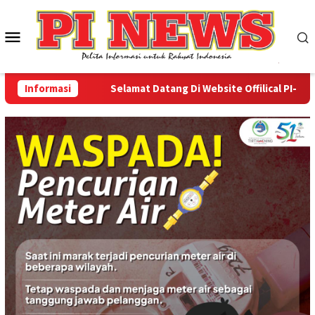
Loncat
ke
Menu
konten
Mobile
Informasi
Selamat Datang Di Website Offilical PI-News O