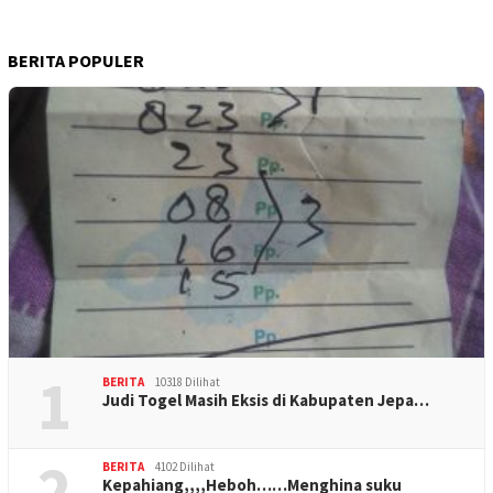
BERITA POPULER
1
BERITA
10318 Dilihat
Judi Togel Masih Eksis di Kabupaten Jepa…
2
BERITA
4102 Dilihat
Kepahiang,,,,Heboh……Menghina suku