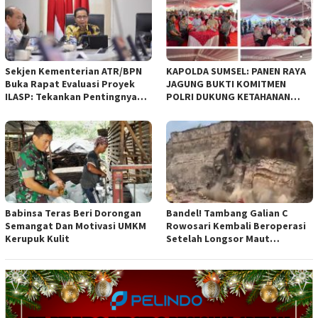
diajukan Pemerintah Kota
Bandung
Sekjen Kementerian ATR/BPN
KAPOLDA SUMSEL: PANEN RAYA
Buka Rapat Evaluasi Proyek
JAGUNG BUKTI KOMITMEN
ILASP: Tekankan Pentingnya
POLRI DUKUNG KETAHANAN
Efisiensi dan Akuntabilitas
PANGAN NASIONAL
Anggaran
Babinsa Teras Beri Dorongan
Bandel! Tambang Galian C
Semangat Dan Motivasi UMKM
Rowosari Kembali Beroperasi
Kerupuk Kulit
Setelah Longsor Maut
Tewaskan Satu Orang