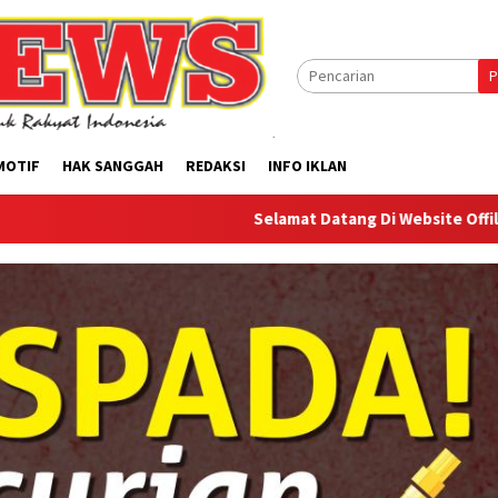
P
MOTIF
HAK SANGGAH
REDAKSI
INFO IKLAN
Selamat Datang Di Website Offilical PI-News O