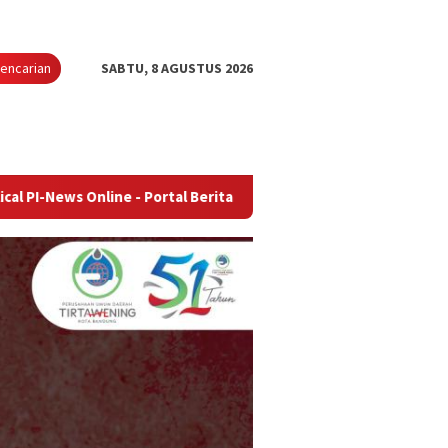
encarian
SABTU, 8 AGUSTUS 2026
nline - Portal Berita Terupdate & Terpercaya