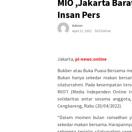
MIO ,Jakarta Bar
Insan Pers
Admin
April 21, 2022
535 Dilihat
Jakarta,
pi-news.online
Bukber atau Buka Puasa Bersama mer
Bukan hanya sekedar makan bersam
silaturrahmi. Pada kesempatan ters
MIO’I (Media Independen Online 
solidaritas antar sesama anggot
Cengkareng, Rabu (20/04/2022).
“Dalam momen bulan ramadhan yan
sekedar makan bersama. Harapannya a
sehingga terjalin silaturrahmi ya