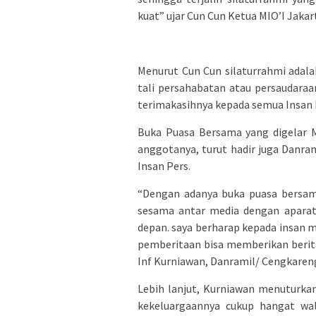
kuat” ujar Cun Cun Ketua MIO’I Jakar
Menurut Cun Cun silaturrahmi ada
tali persahabatan atau persaudara
terimakasihnya kepada semua Insan 
Buka Puasa Bersama yang digelar MI
anggotanya, turut hadir juga Danra
Insan Pers.
“Dengan adanya buka puasa bersam
sesama antar media dengan aparat 
depan. saya berharap kepada insan m
pemberitaan bisa memberikan berita
Inf Kurniawan, Danramil/ Cengkaren
Lebih lanjut, Kurniawan menuturka
kekeluargaannya cukup hangat wa