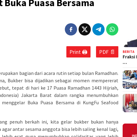
at Buka Puasa Bersama
Print 🖨
PDF 📄
BERITA
Fraksi
…
upakan bagian dari acara rutin setiap bulan Ramadhan.
a, Bukber bisa dijadikan sebagai momen mempererat
ebut, tepat di hari ke 17 Puasa Ramadhan 1443 Hijriah,
Indonesia) Jakarta Barat dalam rangka menumbuhkan
a, menggelar Buka Puasa Bersama di KungFu Seafood
g penuh berkah ini, kita gelar bukber bukan hanya
gar antar sesama anggota bisa lebih saling kenal lagi,
ng lebih erat guna menumbuhkan solidaritas yang lebih