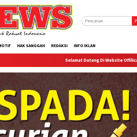
P
MOTIF
HAK SANGGAH
REDAKSI
INFO IKLAN
Selamat Datang Di Website Offilical PI-News Onl