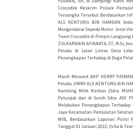
YUSMAN, SH, di Dampingi Kanit Re
Crocodile Reskrim Polsek Pemul
Tersangka Tersebut Berdasarkan Inf
ALS KENTUNG BIN HAMDAN Sedan
Mengendarai Sepeda Motor Jenis Vi
Team Crocodile di Pimpin Langsung
ZULKARNAIN AFIANATA, ST, M.Si, be
Pelaku di Jalan Lintas Desa Le
Penangkapan Terhadap di Duga Pela
Masih Menurut AKP HERRY YUSMAN, 
Pelaku JIMMY ALS KENTUNG BIN HAM
Kambing Milik Korban (Sdra. MUH
Petunjuk dan di Suruh Sdra. ADI 
Melakukan Penangkapan Terhadap 
Jaya Kecamatan Pemulutan Selatan K
WIB, Berdasarkan Laporan Polisi 
Tanggal 01 Januari 2022. (Icha & Tea