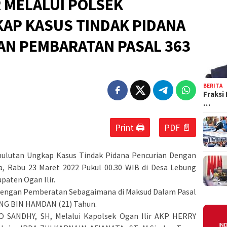
R MELALUI POLSEK
AP KASUS TINDAK PIDANA
AN PEMBARATAN PASAL 363
BERITA
Fraksi
…
Print 🖨
PDF 📄
emulutan Ungkap Kasus Tindak Pidana Pencurian Dengan
, Rabu 23 Maret 2022 Pukul 00.30 WIB di Desa Lebung
aten Ogan Ilir.
dengan Pemberatan Sebagaimana di Maksud Dalam Pasal
NG BIN HAMDAN (21) Tahun.
O SANDHY, SH, Melalui Kapolsek Ogan Ilir AKP HERRY