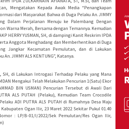
skrim IPDA ZULKARNAIN AFIANATA, ST, M.Si, dan Team
utan, Mengatakan Kepada Awak Media “Penangkapan
ormasi dari Masyarakat Bahwa di Duga Pelaku An. JIMMY
g Dalam Perjalanan Menuju ke Palembang Dengan
xion Warna Merah, Bersama dengan Temannya. Kemudian
 AKP HERRY YUSMAN, SH, di dampingi Kanit Reskrim IPDA
serta Anggota Menghadang dan Memberhentikan di Duga
bung Jangkar Kecamatan Pemulutan, dan di Lakukan
ku An. JIMMY ALS KENTUNG”, Katanya.
SH, di Lakukan Introgasi Terhadap Pelaku yang Mana
DAN Mengakui Telah Melakukan Pencurian 1(Satu) Ekor
AMMAD BIN USMAN) Pencurian Tersebut di Awali Dari
PUTRA ALS PUTAH (Pelaku), Kemudian Team Crocodile
Pelaku ADI PUTRA ALS PUTAH di Rumahnya Desa Maju
abupaten Ogan Ilir, 23 Maret 2022 Sekitar Pukul 01.40
Nomor : LP/B-01/I/2022/Sek Pemulutan/Res Ogan Ilir,
m)