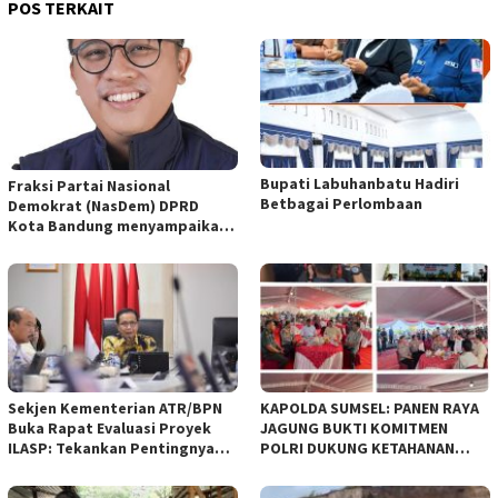
POS TERKAIT
Bupati Labuhanbatu Hadiri
Fraksi Partai Nasional
Betbagai Perlombaan
Demokrat (NasDem) DPRD
Kota Bandung menyampaikan
pandangan umum terhadap
empat Rancangan Peraturan
Daerah (Raperda) yang
diajukan Pemerintah Kota
Bandung
Sekjen Kementerian ATR/BPN
KAPOLDA SUMSEL: PANEN RAYA
Buka Rapat Evaluasi Proyek
JAGUNG BUKTI KOMITMEN
ILASP: Tekankan Pentingnya
POLRI DUKUNG KETAHANAN
Efisiensi dan Akuntabilitas
PANGAN NASIONAL
Anggaran