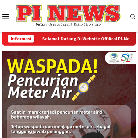
Loncat
ke
Menu
konten
Mobile
Informasi
Selamat Datang Di Website Offilical PI-News Onli