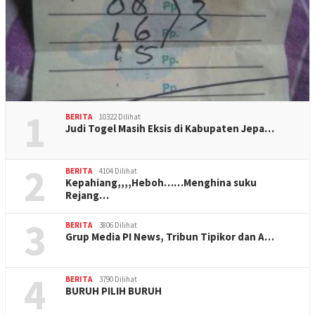
1
BERITA
10322 Dilihat
Judi Togel Masih Eksis di Kabupaten Jepa…
2
BERITA
4104 Dilihat
Kepahiang,,,,Heboh……Menghina suku
Rejang…
3
BERITA
3806 Dilihat
Grup Media PI News, Tribun Tipikor dan A…
4
BERITA
3790 Dilihat
BURUH PILIH BURUH