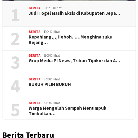
1
BERITA
10325 Dilihat
Judi Togel Masih Eksis di Kabupaten Jepa…
2
BERITA
4104 Dilihat
Kepahiang,,,,Heboh……Menghina suku
Rejang…
3
BERITA
3806 Dilihat
Grup Media PI News, Tribun Tipikor dan A…
4
BERITA
3790 Dilihat
BURUH PILIH BURUH
5
BERITA
3769 Dilihat
Warga Mengeluh Sampah Menumpuk
Timbulkan…
Berita Terbaru