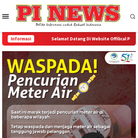
Loncat
ke
Menu
konten
Mobile
Informasi
Selamat Datang Di Website Offilical PI-News