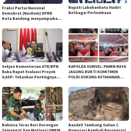
Bupati Labuhanbatu Hadiri
Fraksi Partai Nasional
Betbagai Perlombaan
Demokrat (NasDem) DPRD
Kota Bandung menyampaikan
pandangan umum terhadap
empat Rancangan Peraturan
Daerah (Raperda) yang
diajukan Pemerintah Kota
Bandung
Sekjen Kementerian ATR/BPN
KAPOLDA SUMSEL: PANEN RAYA
Buka Rapat Evaluasi Proyek
JAGUNG BUKTI KOMITMEN
ILASP: Tekankan Pentingnya
POLRI DUKUNG KETAHANAN
Efisiensi dan Akuntabilitas
PANGAN NASIONAL
Anggaran
Babinsa Teras Beri Dorongan
Bandel! Tambang Galian C
Semangat Dan Motivasi UMKM
Rowosari Kembali Beroperasi