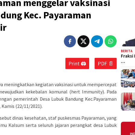
aman menggelar vaksinasi
ndung Kec. Payaraman
ir
BERITA
Fraksi
…
Print 🖨
PDF 📄
a meningkatkan kegiatan vaksinasi untuk mempercepat
 mewujudkan kekebalan komunal (hert Immunity). Pada
i dengan pemerintah Desa Lubuk Bandung Kec.Payaraman
, Kamis (22/11/2021).
ersebut dinas kesehatan, staf puskesmas Payaraman, yang
Umu Kalsum serta seluruh jajaran perangkat desa Lubuk