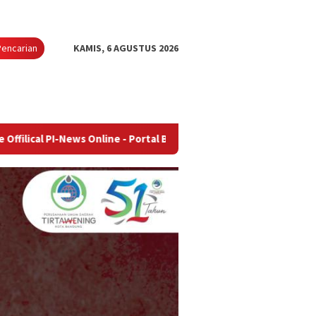
Pencarian
KAMIS, 6 AGUSTUS 2026
ews Online - Portal Berita Terupdate & Terpercaya