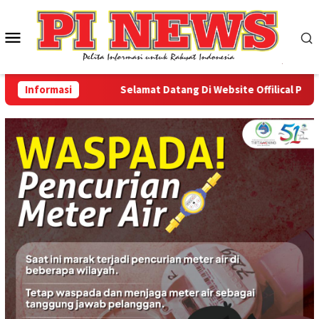
Loncat
ke
Menu
konten
Mobile
Informasi
Selamat Datang Di Website Offilical PI-News