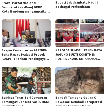
Bupati Labuhanbatu Hadiri
Fraksi Partai Nasional
Betbagai Perlombaan
Demokrat (NasDem) DPRD
Kota Bandung menyampaikan
pandangan umum terhadap
empat Rancangan Peraturan
Daerah (Raperda) yang
diajukan Pemerintah Kota
Bandung
Sekjen Kementerian ATR/BPN
KAPOLDA SUMSEL: PANEN RAYA
Buka Rapat Evaluasi Proyek
JAGUNG BUKTI KOMITMEN
ILASP: Tekankan Pentingnya
POLRI DUKUNG KETAHANAN
Efisiensi dan Akuntabilitas
PANGAN NASIONAL
Anggaran
Babinsa Teras Beri Dorongan
Bandel! Tambang Galian C
Semangat Dan Motivasi UMKM
Rowosari Kembali Beroperasi
Kerupuk Kulit
Setelah Longsor Maut