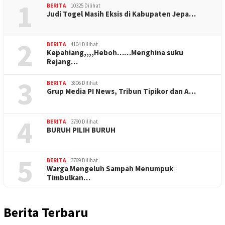
1
BERITA
10325 Dilihat
Judi Togel Masih Eksis di Kabupaten Jepa…
2
BERITA
4104 Dilihat
Kepahiang,,,,Heboh……Menghina suku
Rejang…
3
BERITA
3806 Dilihat
Grup Media PI News, Tribun Tipikor dan A…
4
BERITA
3790 Dilihat
BURUH PILIH BURUH
5
BERITA
3769 Dilihat
Warga Mengeluh Sampah Menumpuk
Timbulkan…
Berita Terbaru