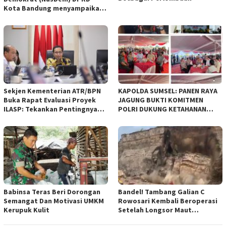
Kota Bandung menyampaikan
pandangan umum terhadap
empat Rancangan Peraturan
Daerah (Raperda) yang
diajukan Pemerintah Kota
Bandung
Sekjen Kementerian ATR/BPN
KAPOLDA SUMSEL: PANEN RAYA
Buka Rapat Evaluasi Proyek
JAGUNG BUKTI KOMITMEN
ILASP: Tekankan Pentingnya
POLRI DUKUNG KETAHANAN
Efisiensi dan Akuntabilitas
PANGAN NASIONAL
Anggaran
Babinsa Teras Beri Dorongan
Bandel! Tambang Galian C
Semangat Dan Motivasi UMKM
Rowosari Kembali Beroperasi
Kerupuk Kulit
Setelah Longsor Maut
Tewaskan Satu Orang