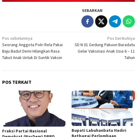
SEBARKAN
Navigasi
Pos sebelumnya
Pos berikutnya
Seorang Anggota Polri Rela Pakai
SD N 01 Gedung Pakuon Baradatu
pos
Baju Badut Demi Hilangkan Rasa
Gelar Vaksinasi Anak Usia 6 – 11
Takut Anak Untuk Di Suntik Vaksin
Tahun
POS TERKAIT
Bupati Labuhanbatu Hadiri
Fraksi Partai Nasional
Betbagai Perlombaan
Demokrat (NasDem) DPRD