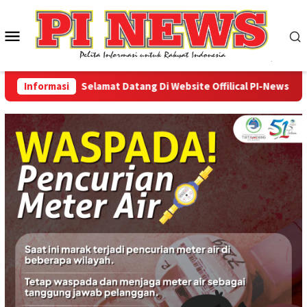
Loncat
ke
Menu
konten
Mobile
Informasi
Selamat Datang Di Website Offilical PI-News Online 