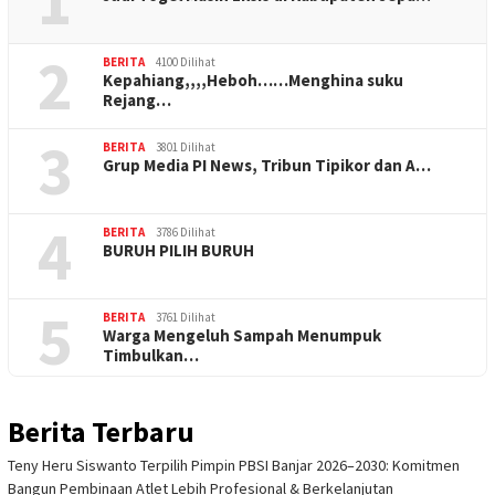
1
2
BERITA
4100 Dilihat
Kepahiang,,,,Heboh……Menghina suku
Rejang…
3
BERITA
3801 Dilihat
Grup Media PI News, Tribun Tipikor dan A…
4
BERITA
3786 Dilihat
BURUH PILIH BURUH
5
BERITA
3761 Dilihat
Warga Mengeluh Sampah Menumpuk
Timbulkan…
Berita Terbaru
Teny Heru Siswanto Terpilih Pimpin PBSI Banjar 2026–2030: Komitmen
Bangun Pembinaan Atlet Lebih Profesional & Berkelanjutan