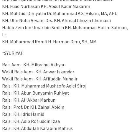
KH. Fuad Nurhasan KH. Abdul Kadir Makarim
KH. Muhtadi Dimyathi Dr. Muhammad A.S. Hikam, MA, APU
KH. Ulin Nuha Arwani Drs. KH. Ahmad Chozin Chumaidi
Habib Zein bin Umar bin Smith KH. Muhammad Hatim Salman,
Lc
KH. Muhammad Romli H. Herman Deru, SH, MM
*SYURIYAH
Rais Aam : KH. Miftachul Akhyar
Wakil Rais Aam : KH. Anwar Iskandar
Wakil Rais Aam : KH. Afifuddin Muhajir
Rais : KH. Muhammad Mushtofa Aqiel Siroj
Rais : KH. Abun Bunyamin Ruhiyat
Rais : KH. Ali Akbar Marbun
Rais : Prof. Dr. KH. Zainal Abidin
Rais : KH. Idris Hamid
Rais : KH. Adib Rofiuddin Izza
Rais : KH. Abdullah Kafabihi Mahrus