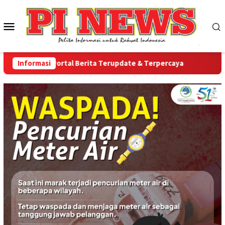
Loncat
ke
Menu
konten
Mobile
s Online - Portal Berita Terupdate & Terpercaya
Informasi