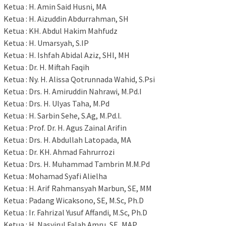
Ketua : H. Amin Said Husni, MA
Ketua : H. Aizuddin Abdurrahman, SH
Ketua : KH. Abdul Hakim Mahfudz
Ketua : H. Umarsyah, S.IP
Ketua : H. Ishfah Abidal Aziz, SHI, MH
Ketua : Dr. H. Miftah Faqih
Ketua : Ny. H. Alissa Qotrunnada Wahid, S.Psi
Ketua : Drs. H. Amiruddin Nahrawi, M.Pd.I
Ketua : Drs. H. Ulyas Taha, M.Pd
Ketua : H. Sarbin Sehe, S.Ag, M.Pd.l.
Ketua : Prof. Dr. H. Agus Zainal Arifin
Ketua : Drs. H. Abdullah Latopada, MA
Ketua : Dr. KH. Ahmad Fahrurrozi
Ketua : Drs. H. Muhammad Tambrin M.M.Pd
Ketua : Mohamad Syafi Alielha
Ketua : H. Arif Rahmansyah Marbun, SE, MM
Ketua : Padang Wicaksono, SE, M.Sc, Ph.D
Ketua : Ir. Fahrizal Yusuf Affandi, M.Sc, Ph.D
Ketua : H. Nasyirul Falah Amru, SE, MAP