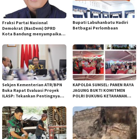
Bupati Labuhanbatu Hadiri
Fraksi Partai Nasional
Betbagai Perlombaan
Demokrat (NasDem) DPRD
Kota Bandung menyampaikan
pandangan umum terhadap
empat Rancangan Peraturan
Daerah (Raperda) yang
diajukan Pemerintah Kota
Bandung
Sekjen Kementerian ATR/BPN
KAPOLDA SUMSEL: PANEN RAYA
Buka Rapat Evaluasi Proyek
JAGUNG BUKTI KOMITMEN
ILASP: Tekankan Pentingnya
POLRI DUKUNG KETAHANAN
Efisiensi dan Akuntabilitas
PANGAN NASIONAL
Anggaran