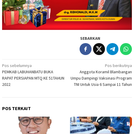
SEBARKAN
Navigasi
Pos sebelumnya
Pos berikutnya
PEMKAB LABUHANBATU BUKA
Anggota Koramil Blambangan
pos
RAPAT PERSIAPAN MTQ KE 51TAHUN
Umpu Dampingi Vaksinasi Program
2022
TNI Untuk Usia 6 Sampai 11 Tahun
POS TERKAIT