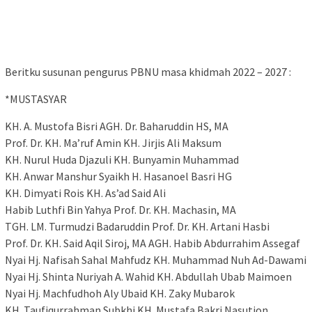
Beritku susunan pengurus PBNU masa khidmah 2022 – 2027 :
*MUSTASYAR
KH. A. Mustofa Bisri AGH. Dr. Baharuddin HS, MA
Prof. Dr. KH. Ma’ruf Amin KH. Jirjis Ali Maksum
KH. Nurul Huda Djazuli KH. Bunyamin Muhammad
KH. Anwar Manshur Syaikh H. Hasanoel Basri HG
KH. Dimyati Rois KH. As’ad Said Ali
Habib Luthfi Bin Yahya Prof. Dr. KH. Machasin, MA
TGH. LM. Turmudzi Badaruddin Prof. Dr. KH. Artani Hasbi
Prof. Dr. KH. Said Aqil Siroj, MA AGH. Habib Abdurrahim Assegaf
Nyai Hj. Nafisah Sahal Mahfudz KH. Muhammad Nuh Ad-Dawami
Nyai Hj. Shinta Nuriyah A. Wahid KH. Abdullah Ubab Maimoen
Nyai Hj. Machfudhoh Aly Ubaid KH. Zaky Mubarok
KH. Taufiqurrahman Subkhi KH. Mustafa Bakri Nasution