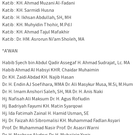
Katib : KH. Ahmad Muzani Al-Fadani
Katib : KH. Sarmidi Husna
Katib : H. Ikhsan Abdullah, SH, MH
Katib : KH. Muhyidin Thohir, M.Pd.I
Katib : KH. Ahmad Tajul Mafakhir
Katib : Dr. HM. Asrorun Ni’am Sholeh, MA
*A’WAN
Habib Syech bin Abdul Qadir Assegaf H. Ahmad Sudrajat, Lc. MA
Habib Ahmad Al Habsyi KHR. Chaidar Muhaimin
Dr. KH. Zaidi Abdad KH. Najib Hasan
Dr. H. Endin AJ Soefihara, MMA Dr. Ali Masykur Musa, M.Si, M.Hum
Dr. H. Imam Anshori Saleh, SH, MA Dr. H. Anis Naki
Hj. Nafisah Ali Maksum Dr. H. Agus Rofiudin
Hj. Badriyah Fayumi KH. Matin Syarqowi
Hj. Ida Fatimah Zainal H. Hamid Usman, SE
Hj. Dr. Faizah Ali Sibromalisi KH. Muhammad Fadlan Asyari
Prof. Dr. Muhammad Nasir Prof. Dr. Asasri Warni
Dr. H. Mochsen Alydrus Dr. H. Muhajirin Yanis