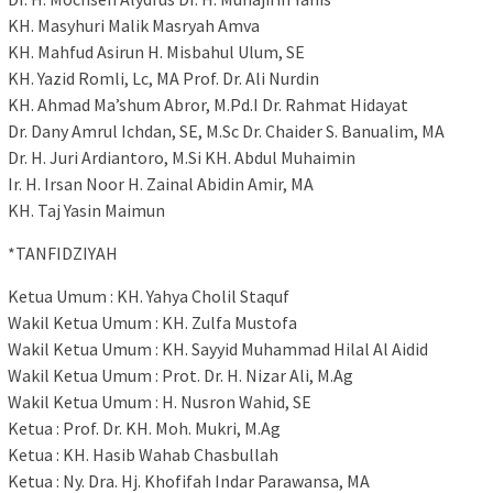
KH. Masyhuri Malik Masryah Amva
KH. Mahfud Asirun H. Misbahul Ulum, SE
KH. Yazid Romli, Lc, MA Prof. Dr. Ali Nurdin
KH. Ahmad Ma’shum Abror, M.Pd.I Dr. Rahmat Hidayat
Dr. Dany Amrul Ichdan, SE, M.Sc Dr. Chaider S. Banualim, MA
Dr. H. Juri Ardiantoro, M.Si KH. Abdul Muhaimin
Ir. H. Irsan Noor H. Zainal Abidin Amir, MA
KH. Taj Yasin Maimun
*TANFIDZIYAH
Ketua Umum : KH. Yahya Cholil Staquf
Wakil Ketua Umum : KH. Zulfa Mustofa
Wakil Ketua Umum : KH. Sayyid Muhammad Hilal Al Aidid
Wakil Ketua Umum : Prot. Dr. H. Nizar Ali, M.Ag
Wakil Ketua Umum : H. Nusron Wahid, SE
Ketua : Prof. Dr. KH. Moh. Mukri, M.Ag
Ketua : KH. Hasib Wahab Chasbullah
Ketua : Ny. Dra. Hj. Khofifah Indar Parawansa, MA