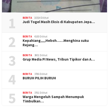
1
BERITA
10314 Dilihat
Judi Togel Masih Eksis di Kabupaten Jepa…
2
BERITA
4100 Dilihat
Kepahiang,,,,Heboh……Menghina suku
Rejang…
3
BERITA
3801 Dilihat
Grup Media PI News, Tribun Tipikor dan A…
4
BERITA
3786 Dilihat
BURUH PILIH BURUH
5
BERITA
3761 Dilihat
Warga Mengeluh Sampah Menumpuk
Timbulkan…