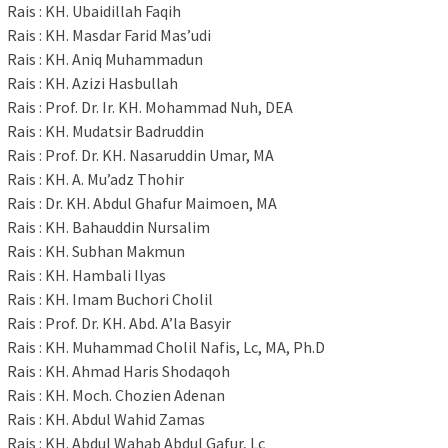
Rais : KH. Ubaidillah Faqih
Rais : KH. Masdar Farid Mas’udi
Rais : KH. Aniq Muhammadun
Rais : KH. Azizi Hasbullah
Rais : Prof. Dr. Ir. KH. Mohammad Nuh, DEA
Rais : KH. Mudatsir Badruddin
Rais : Prof. Dr. KH. Nasaruddin Umar, MA
Rais : KH. A. Mu’adz Thohir
Rais : Dr. KH. Abdul Ghafur Maimoen, MA
Rais : KH. Bahauddin Nursalim
Rais : KH. Subhan Makmun
Rais : KH. Hambali Ilyas
Rais : KH. Imam Buchori Cholil
Rais : Prof. Dr. KH. Abd. A’la Basyir
Rais : KH. Muhammad Cholil Nafis, Lc, MA, Ph.D
Rais : KH. Ahmad Haris Shodaqoh
Rais : KH. Moch. Chozien Adenan
Rais : KH. Abdul Wahid Zamas
Rais : KH. Abdul Wahab Abdul Gafur, Lc