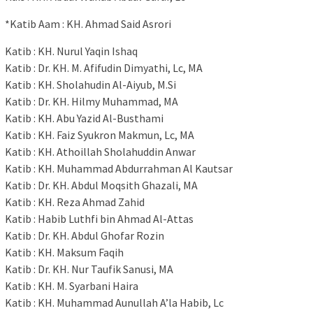
*Katib Aam : KH. Ahmad Said Asrori
Katib : KH. Nurul Yaqin Ishaq
Katib : Dr. KH. M. Afifudin Dimyathi, Lc, MA
Katib : KH. Sholahudin Al-Aiyub, M.Si
Katib : Dr. KH. Hilmy Muhammad, MA
Katib : KH. Abu Yazid Al-Busthami
Katib : KH. Faiz Syukron Makmun, Lc, MA
Katib : KH. Athoillah Sholahuddin Anwar
Katib : KH. Muhammad Abdurrahman Al Kautsar
Katib : Dr. KH. Abdul Moqsith Ghazali, MA
Katib : KH. Reza Ahmad Zahid
Katib : Habib Luthfi bin Ahmad Al-Attas
Katib : Dr. KH. Abdul Ghofar Rozin
Katib : KH. Maksum Faqih
Katib : Dr. KH. Nur Taufik Sanusi, MA
Katib : KH. M. Syarbani Haira
Katib : KH. Muhammad Aunullah A’la Habib, Lc