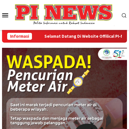
Loncat
ke
Menu
konten
Mobile
Informasi
Selamat Datang Di Website Offilical PI-News On