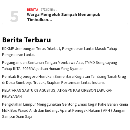
5
BERITA
3772 Dilihat
Warga Mengeluh Sampah Menumpuk
Timbulkan…
Berita Terbaru
KDKMP Jembungan Terus Dikebut, Pengecoran Lantai Masuk Tahap
Pengecoran Lantai.
Pegangan dan Sentuhan Tangan Membawa Asa, TMMD Sengkuyung
Tahap III TA. 2026 Wujudkan Hunian Yang Nyaman
Pemkab Bojonegoro Hentikan Sementara Kegiatan Tambang Tanah Urug
di Desa Sumberjo Trucuk, Siapkan Pertemuan Lintas Instansi
PELATARAN SABTU 08 AGUSTUS, ATR/BPN KAB CIREBON LAKUKAN
PELAYANAN
Pengolahan Lumpur Menggunakan Gentong Emas Ilegal Pake Bahan Kimia
Milik Bos Wasid Andi dan Endang, Aparat Penegak Hukum ( APH ) Jangan
Sampai Diam Saja