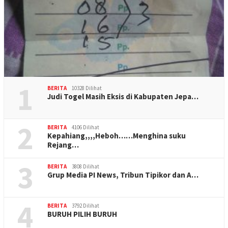
1
BERITA
10328 Dilihat
Judi Togel Masih Eksis di Kabupaten Jepa…
2
BERITA
4106 Dilihat
Kepahiang,,,,Heboh……Menghina suku
Rejang…
3
BERITA
3808 Dilihat
Grup Media PI News, Tribun Tipikor dan A…
4
BERITA
3792 Dilihat
BURUH PILIH BURUH