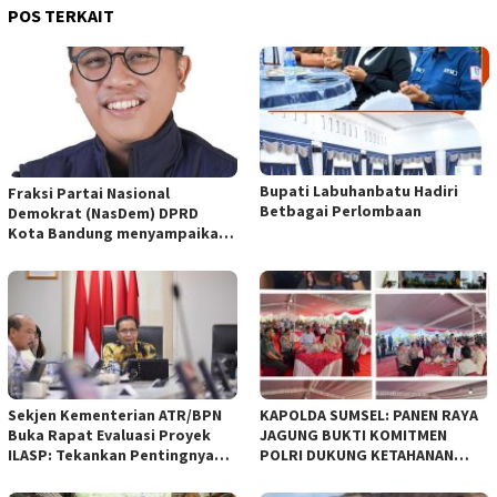
POS TERKAIT
Bupati Labuhanbatu Hadiri
Fraksi Partai Nasional
Betbagai Perlombaan
Demokrat (NasDem) DPRD
Kota Bandung menyampaikan
pandangan umum terhadap
empat Rancangan Peraturan
Daerah (Raperda) yang
diajukan Pemerintah Kota
Bandung
Sekjen Kementerian ATR/BPN
KAPOLDA SUMSEL: PANEN RAYA
Buka Rapat Evaluasi Proyek
JAGUNG BUKTI KOMITMEN
ILASP: Tekankan Pentingnya
POLRI DUKUNG KETAHANAN
Efisiensi dan Akuntabilitas
PANGAN NASIONAL
Anggaran