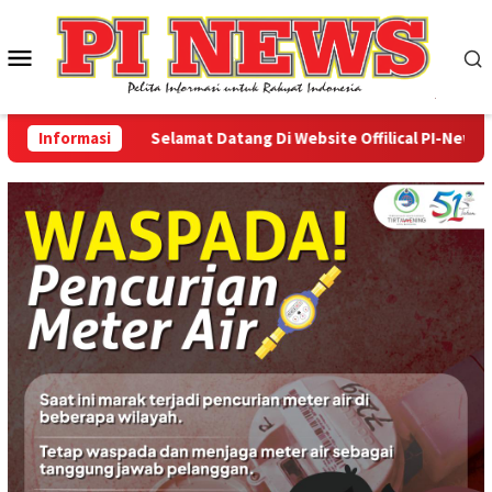
Loncat
ke
Menu
konten
Mobile
Informasi
Selamat Datang Di Website Offilical PI-News Onli