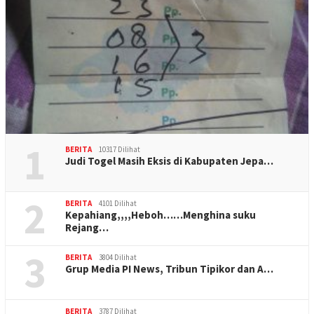
1
BERITA
10317 Dilihat
Judi Togel Masih Eksis di Kabupaten Jepa…
2
BERITA
4101 Dilihat
Kepahiang,,,,Heboh……Menghina suku
Rejang…
3
BERITA
3804 Dilihat
Grup Media PI News, Tribun Tipikor dan A…
BERITA
3787 Dilihat