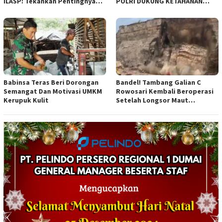
ILASP: Tekankan Pentingnya
POLRI DUKUNG KETAHANAN
Efisiensi dan Akuntabilitas
PANGAN NASIONAL
Anggaran
Babinsa Teras Beri Dorongan
Bandel! Tambang Galian C
Semangat Dan Motivasi UMKM
Rowosari Kembali Beroperasi
Kerupuk Kulit
Setelah Longsor Maut
Tewaskan Satu Orang