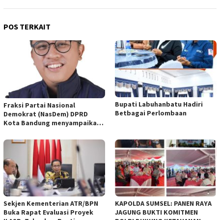
POS TERKAIT
Bupati Labuhanbatu Hadiri
Fraksi Partai Nasional
Betbagai Perlombaan
Demokrat (NasDem) DPRD
Kota Bandung menyampaikan
pandangan umum terhadap
empat Rancangan Peraturan
Daerah (Raperda) yang
diajukan Pemerintah Kota
Bandung
Sekjen Kementerian ATR/BPN
KAPOLDA SUMSEL: PANEN RAYA
Buka Rapat Evaluasi Proyek
JAGUNG BUKTI KOMITMEN