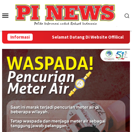
Loncat
ke
Menu
konten
Mobile
Informasi
Selamat Datang Di Website Offilical PI-New