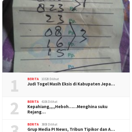
1
BERITA
10328 Dilihat
Judi Togel Masih Eksis di Kabupaten Jepa…
2
BERITA
4106 Dilihat
Kepahiang,,,,Heboh……Menghina suku
Rejang…
3
BERITA
3808 Dilihat
Grup Media PI News, Tribun Tipikor dan A…