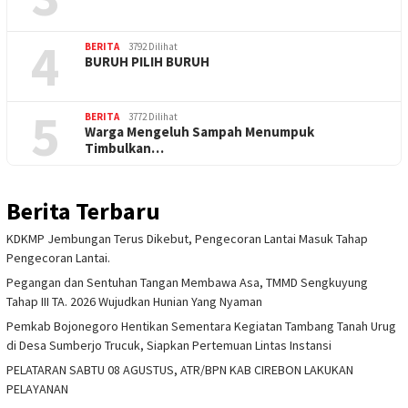
4
BERITA
3792 Dilihat
BURUH PILIH BURUH
5
BERITA
3772 Dilihat
Warga Mengeluh Sampah Menumpuk
Timbulkan…
Berita Terbaru
KDKMP Jembungan Terus Dikebut, Pengecoran Lantai Masuk Tahap
Pengecoran Lantai.
Pegangan dan Sentuhan Tangan Membawa Asa, TMMD Sengkuyung
Tahap III TA. 2026 Wujudkan Hunian Yang Nyaman
Pemkab Bojonegoro Hentikan Sementara Kegiatan Tambang Tanah Urug
di Desa Sumberjo Trucuk, Siapkan Pertemuan Lintas Instansi
PELATARAN SABTU 08 AGUSTUS, ATR/BPN KAB CIREBON LAKUKAN
PELAYANAN