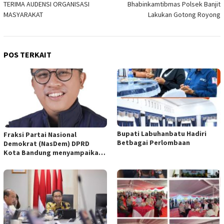
TERIMA AUDENSI ORGANISASI
Bhabinkamtibmas Polsek Banjit
MASYARAKAT
Lakukan Gotong Royong
POS TERKAIT
Bupati Labuhanbatu Hadiri
Fraksi Partai Nasional
Betbagai Perlombaan
Demokrat (NasDem) DPRD
Kota Bandung menyampaikan
pandangan umum terhadap
empat Rancangan Peraturan
Daerah (Raperda) yang
diajukan Pemerintah Kota
Bandung