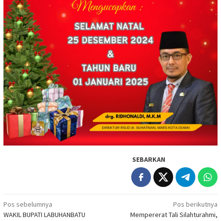
SEBARKAN
Navigasi
Pos sebelumnya
Pos berikutnya
WAKIL BUPATI LABUHANBATU
Mempererat Tali Silahturahmi,
pos