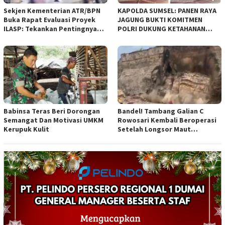
Sekjen Kementerian ATR/BPN
KAPOLDA SUMSEL: PANEN RAYA
Buka Rapat Evaluasi Proyek
JAGUNG BUKTI KOMITMEN
ILASP: Tekankan Pentingnya
POLRI DUKUNG KETAHANAN
Efisiensi dan Akuntabilitas
PANGAN NASIONAL
Anggaran
Babinsa Teras Beri Dorongan
Bandel! Tambang Galian C
Semangat Dan Motivasi UMKM
Rowosari Kembali Beroperasi
Kerupuk Kulit
Setelah Longsor Maut
Tewaskan Satu Orang